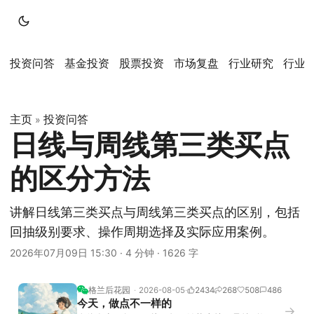
投资问答
基金投资
股票投资
市场复盘
行业研究
行业
主页
投资问答
»
日线与周线第三类买点
的区分方法
讲解日线第三类买点与周线第三类买点的区别，包括
回抽级别要求、操作周期选择及实际应用案例。
2026年07月09日 15:30
·
4 分钟
·
1626 字
格兰后花园
2026-08-05
2434
268
508
486
今天，做点不一样的
→