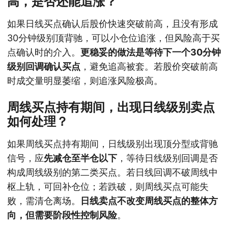
高，是否还能追涨？
如果日线买点确认后股价快速突破前高，且没有形成
30分钟级别顶背驰，可以小仓位追涨，但风险高于买
点确认时的介入。
更稳妥的做法是等待下一个30分钟
级别回调确认买点
，避免追高被套。若股价突破前高
时成交量明显萎缩，则追涨风险极高。
周线买点持有期间，出现日线级别卖点
如何处理？
如果周线买点持有期间，日线级别出现顶分型或背驰
信号，应
先减仓至半仓以下
，等待日线级别回调是否
构成周线级别的第二类买点。若日线回调不破周线中
枢上轨，可回补仓位；若跌破，则周线买点可能失
败，需清仓离场。
日线卖点不改变周线买点的整体方
向，但需要阶段性控制风险
。