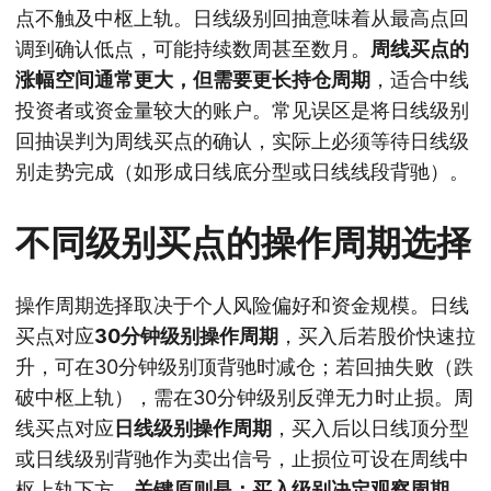
点不触及中枢上轨。日线级别回抽意味着从最高点回
调到确认低点，可能持续数周甚至数月。
周线买点的
涨幅空间通常更大，但需要更长持仓周期
，适合中线
投资者或资金量较大的账户。常见误区是将日线级别
回抽误判为周线买点的确认，实际上必须等待日线级
别走势完成（如形成日线底分型或日线线段背驰）。
不同级别买点的操作周期选择
操作周期选择取决于个人风险偏好和资金规模。日线
买点对应
30分钟级别操作周期
，买入后若股价快速拉
升，可在30分钟级别顶背驰时减仓；若回抽失败（跌
破中枢上轨），需在30分钟级别反弹无力时止损。周
线买点对应
日线级别操作周期
，买入后以日线顶分型
或日线级别背驰作为卖出信号，止损位可设在周线中
枢上轨下方。
关键原则是：买入级别决定观察周期
，