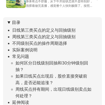
身体有点不舒服，从下午开始状态就不是特别好，
强撑着做完直播，感觉整个人快到极限了。按照平
时的习惯，今天还应该是回答直播过程中，大家留
言问的问题。不过我想换一种方法，按大家的需求
解答。留言区照常开放，有什么关于市场今的问
目录
题，可以直接留言。如果别人问的问题正好是你想
问的，可以给他点个赞。晚些时候，我会按点赞数
日线第三类买点的定义与回抽级别
量挑选5个比较
周线第三类买点的定义与回抽级别
不同级别买点的操作周期选择
实际案例说明
常见问题
如何区分日线级别回抽和30分钟级别回
抽？
如果日线买点出现后，股价直接突破前
高，是否还能追涨？
周线买点持有期间，出现日线级别卖点如
何处理？
延伸阅读