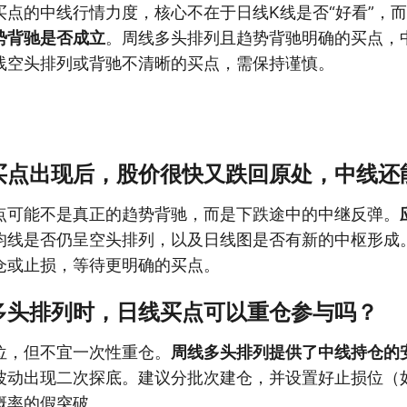
买点的中线行情力度，核心不在于日线K线是否“好看”，
势背驰是否成立
。周线多头排列且趋势背驰明确的买点，
线空头排列或背驰不清晰的买点，需保持谨慎。
买点出现后，股价很快又跌回原处，中线还
点可能不是真正的趋势背驰，而是下跌途中的中继反弹。
均线是否仍呈空头排列，以及日线图是否有新的中枢形成
仓或止损，等待更明确的买点。
多头排列时，日线买点可以重仓参与吗？
位，但不宜一次性重仓。
周线多头排列提供了中线持仓的
波动出现二次探底。建议分批次建仓，并设置好止损位（
概率的假突破。