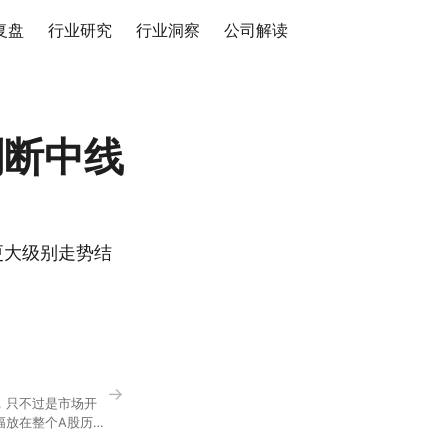
复盘
行业研究
行业洞察
公司解读
判断中线
更大级别走势结
→
，只不过是市场开
幅放在整个A股历史
节气反倒让大家感受