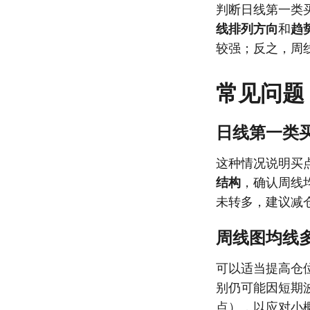
判断日线第一类
线排列方向
和
趋
较强；反之，周
常见问题
日线第一类
这种情况说明买
结构
，确认周线
未转多，建议减
周线图均线
可以适当提高仓
别仍可能因短期
点），以应对小