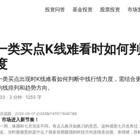
投资问答
基金投资
股票投资
市场
一类买点K线难看时如何
度
一类买点出现时K线难看如何判断中线行情力度，需结合
均线排列和趋势方向。
33
·
3 分钟
·
1255 字
后花园
2026-08-07
2438
470
504
89
！市场进入新节奏！
一周，体感和七月完全不同。有点儿换月如换刀的意思。这种感觉七月也有过
走。当时最难受的是什么？很多前期最强的科技方向连续杀估值、杀情绪，跌
上号。很多同学人被折磨到根本没有打开账户的勇气。8月伊始，在这立秋的