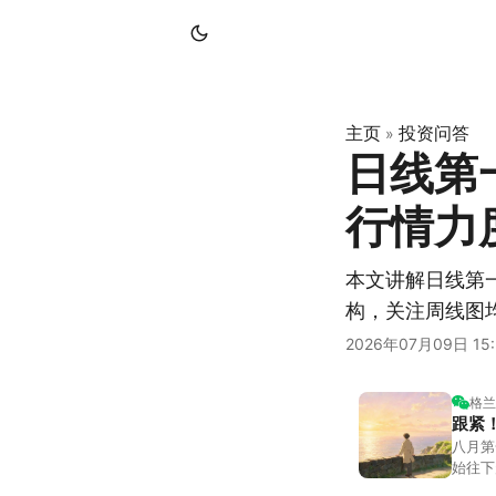
主页
投资问答
»
日线第
行情力
本文讲解日线第
构，关注周线图
2026年07月09日 15:
格兰
跟紧
八月第
始往下
都排得