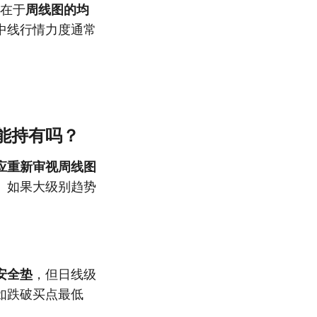
而在于
周线图的均
中线行情力度通常
能持有吗？
应重新审视周线图
。如果大级别趋势
安全垫
，但日线级
如跌破买点最低