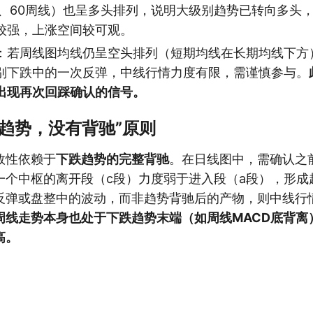
周、60周线）也呈多头排列，说明大级别趋势已转向多头
较强，上涨空间较可观。
：若周线图均线仍呈空头排列（短期均线在长期均线下方
别下跌中的一次反弹，中线行情力度有限，需谨慎参与。
出现再次回踩确认的信号。
没有趋势，没有背驰”原则
效性依赖于
下跌趋势的完整背驰
。在日线图中，需确认之
一个中枢的离开段（c段）力度弱于进入段（a段），形成
反弹或盘整中的波动，而非趋势背驰后的产物，则中线行
周线走势本身也处于下跌趋势末端（如周线MACD底背离
高。