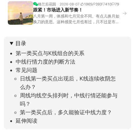
格兰后花园
2026-08-07
1965
393
410
79
跟紧！市场进入新节奏！
→
八月第一周，体感和七月完全不同。有点儿换月如
换刀的意思。这种感觉七月也有过，只不过是市场
开始往下走。当时最难受的是什么？很多前期最强
的科技方向连续杀估值、杀情绪，跌幅放在整个A股
历史都排得上号。很多同学人被折磨到根本没有打
目录
开账户的勇气。8月伊始，在这立秋的节气反倒让大
家感受到了春天般的暖风。指数涨了百点，交易额
第一类买点与K线组合的关系
回暖到2
中线行情力度的判断方法
常见问题
日线第一类买点出现后，K线连续收阴怎
么办？
周线均线空头排列时，中线行情还能参与
吗？
第一类买点后，多久能验证中线力度？
延伸阅读