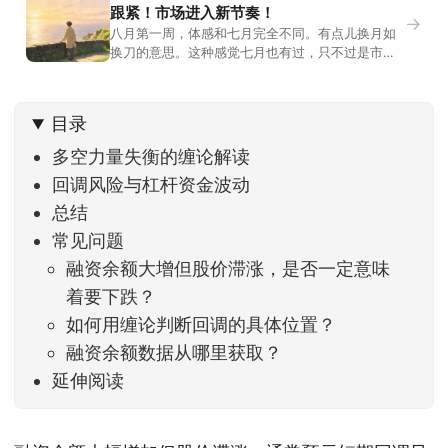
跟紧！市场进入新节奏！
→
八月第一周，体感和七月完全不同。有点儿换月如
换刀的意思。这种感觉七月也有过，只不过是市场
开始往下走。当时最难受的是什么？很多前期最强
的科技方向连续杀估值、杀情绪，跌幅放在整个A股
历史都排得上号。很多同学人被折磨到根本没有打
目录
开账户的勇气。8月伊始，在这立秋的节气反倒让大
家感受到了春天般的暖风。指数涨了百点，交易额
多空力量失衡的缠论解读
回暖到2
回调风险与杠杆资金波动
总结
常见问题
融资余额大增但股价滞涨，是否一定意味
着要下跌？
如何用缠论判断回调的具体位置？
融资余额数据从哪里获取？
延伸阅读