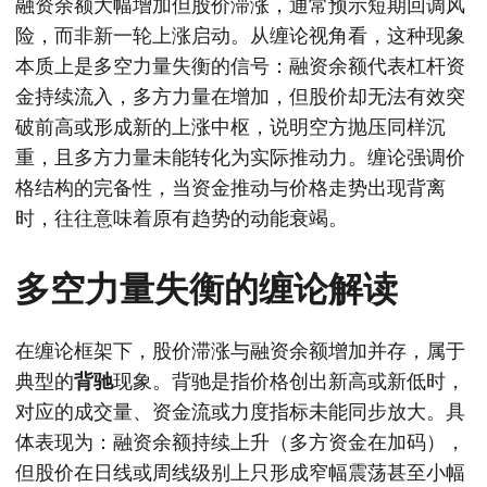
融资余额大幅增加但股价滞涨，通常预示短期回调风
险，而非新一轮上涨启动。从缠论视角看，这种现象
本质上是多空力量失衡的信号：融资余额代表杠杆资
金持续流入，多方力量在增加，但股价却无法有效突
破前高或形成新的上涨中枢，说明空方抛压同样沉
重，且多方力量未能转化为实际推动力。缠论强调价
格结构的完备性，当资金推动与价格走势出现背离
时，往往意味着原有趋势的动能衰竭。
多空力量失衡的缠论解读
在缠论框架下，股价滞涨与融资余额增加并存，属于
典型的
背驰
现象。背驰是指价格创出新高或新低时，
对应的成交量、资金流或力度指标未能同步放大。具
体表现为：融资余额持续上升（多方资金在加码），
但股价在日线或周线级别上只形成窄幅震荡甚至小幅