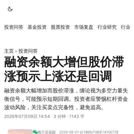
投资问答
基金投资
股票投资
市场复盘
行业研究
行业
主页
投资问答
»
融资余额大增但股价滞
涨预示上涨还是回调
融资余额大幅增加而股价滞涨，缠论视为多空力量失
衡信号，可能预示短期回调。投资者应警惕杠杆资金
波动风险，关注买卖点完备性，避免追高。
2026年07月09日 14:54
·
3 分钟
·
1143 字
格兰后花园
2026-08-07
1965
393
410
79