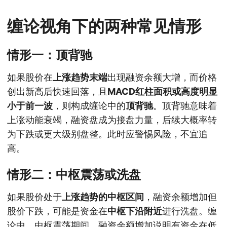
缠论视角下的两种常见情形
情形一：顶背驰
如果股价在
上涨趋势末端
出现融资余额大增，而价格
创出新高后快速回落，且
MACD红柱面积或高度明显
小于前一波
，则构成缠论中的
顶背驰
。顶背驰意味着
上涨动能衰竭，融资盘成为接盘力量，后续大概率转
为下跌或更大级别盘整。此时应警惕风险，不宜追
高。
情形二：中枢震荡或洗盘
如果股价处于
上涨趋势的中枢区间
，融资余额增加但
股价下跌，可能是资金在
中枢下沿附近
进行洗盘。缠
论中，中枢震荡期间，融资余额增加说明有资金在低