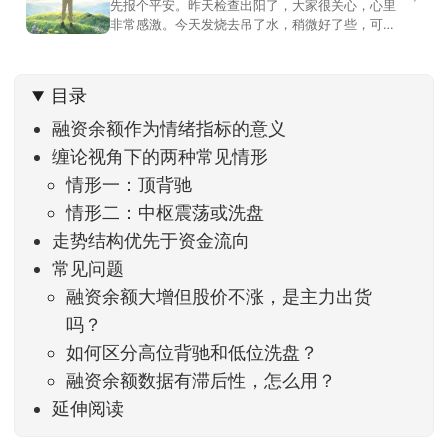
先报个平安。昨天检查出阳了，大家很关心，心里
非常感激。今天发烧去吊了水，稍微好了些，可没
什么胃口，吃不下东西。估计下次直播脸上又要少
几两肉，上镜看上去会再瘦一些。不过今天市场倒
是蛮照顾我的，没太让人操心。成交额稳稳踩在2.5
目录
万亿以上，涨跌比虽然只有2789比2590，乍看上
去相差不大，但细看下来，跌幅超过3%的只有不到
融资余额作为情绪指标的意义
缠论视角下的两种常见情形
情形一：顶背驰
情形二：中枢震荡或洗盘
走势结构优先于资金流向
常见问题
融资余额大增但股价不涨，是主力出货
吗？
如何区分高位背驰和低位洗盘？
融资余额数据有滞后性，怎么用？
延伸阅读