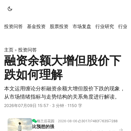
投资问答
基金投资
股票投资
市场复盘
行业研究
行业
主页
投资问答
»
融资余额大增但股价下
跌如何理解
本文运用缠论分析融资余额大增但股价下跌的现象，
从市场情绪指标与走势结构的关系角度进行解读。
2026年07月09日 15:57
·
3 分钟
·
1150 字
格兰后花园
2026-08-06
3017
483
635
288
比预想的强
→