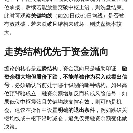
位承接，后续若能放量突破中枢上沿，则洗盘结束。
此时可观察
关键均线
（如20日或60日均线）是否被
有效跌破，若未跌破且结构未破坏，则洗盘概率较
大。
走势结构优先于资金流向
缠论的核心是
走势结构
，资金流向只是辅助印证。
融
资余额大增但股价下跌，不能单独作为买入或卖出信
号
，必须确认当前处于哪个级别的哪种结构。如果高
位顶背驰成立，融资余额增加反而构成风险信号；如
果低位中枢震荡且关键均线支撑有效，则可能是机
会。建议在操作中设置
明确的退出条件
，例如跌破关
键均线或中枢下沿时减仓，避免仅凭融资余额变化做
决策。