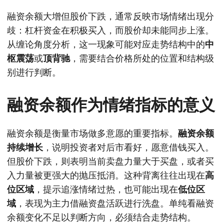
融资余额大增但股价下跌，通常反映市场情绪出现分
歧：杠杆资金在积极买入，而股价却未能同步上涨。
从缠论角度分析，这一现象可能对应走势结构中的
中
枢震荡
或
顶背驰
，需要结合价格所处的位置和结构级
别进行判断。
融资余额作为情绪指标的意义
融资余额是衡量市场做多意愿的重要指标。
融资余额
持续增长
，说明投资者对后市看好，愿意借钱买入。
但股价下跌，则表明当前卖盘力量大于买盘，或者买
入力量被更强大的抛压抵消。这种背离往往出现在
高
位区域
，提示追涨情绪过热，也可能出现在
低位区
域
，表现为主力借融资盘活跃进行洗盘。单纯看融资
余额变化不足以判断方向，必须结合走势结构。