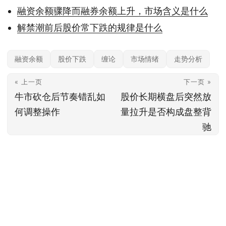
融资余额骤降而融券余额上升，市场含义是什么
解禁潮前后股价常下跌的规律是什么
融资余额
股价下跌
缠论
市场情绪
走势分析
« 上一页
下一页 »
牛市砍仓后节奏错乱如
股价长期横盘后突然放
何调整操作
量拉升是否构成盘整背
驰
本站内容基于公开信息整理，仅供参考，不构成任何投资建议。投资有风险，据