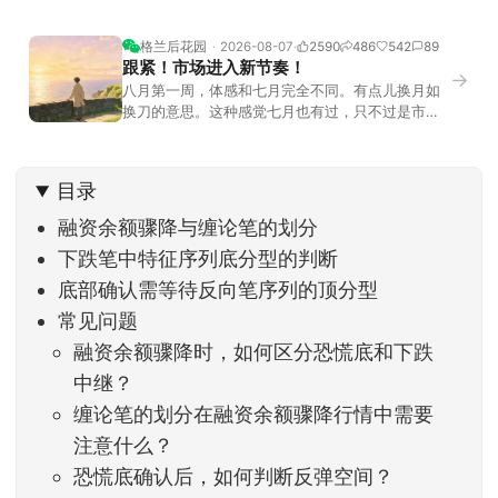
格兰后花园
2026-08-07
2590
486
542
89
跟紧！市场进入新节奏！
→
八月第一周，体感和七月完全不同。有点儿换月如
换刀的意思。这种感觉七月也有过，只不过是市场
开始往下走。当时最难受的是什么？很多前期最强
的科技方向连续杀估值、杀情绪，跌幅放在整个A股
历史都排得上号。很多同学人被折磨到根本没有打
目录
开账户的勇气。8月伊始，在这立秋的节气反倒让大
家感受到了春天般的暖风。指数涨了百点，交易额
融资余额骤降与缠论笔的划分
回暖到2
下跌笔中特征序列底分型的判断
底部确认需等待反向笔序列的顶分型
常见问题
融资余额骤降时，如何区分恐慌底和下跌
中继？
缠论笔的划分在融资余额骤降行情中需要
注意什么？
恐慌底确认后，如何判断反弹空间？