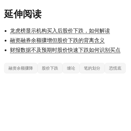
延伸阅读
龙虎榜显示机构买入后股价下跌，如何解读
融资融券余额骤增但股价下跌的背离含义
财报数据不及预期时股价快速下跌如何识别买点
融资余额骤降
股价下跌
缠论
笔的划分
恐慌底
本站内容基于公开信息整理，仅供参考，不构成任何投资建议。投资有风险，据
此操作风险自担；具体产品与规则以官方及监管最新披露为准。