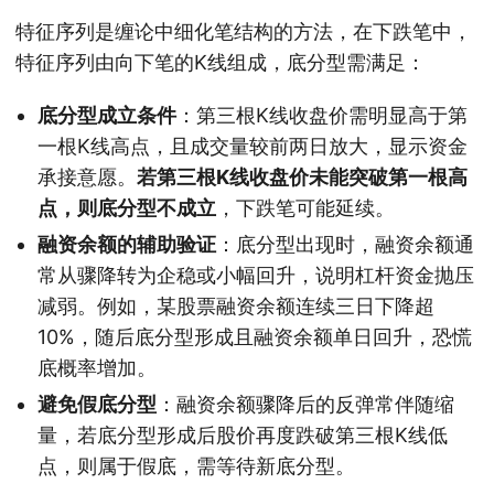
特征序列是缠论中细化笔结构的方法，在下跌笔中，
特征序列由向下笔的K线组成，底分型需满足：
底分型成立条件
：第三根K线收盘价需明显高于第
一根K线高点，且成交量较前两日放大，显示资金
承接意愿。
若第三根K线收盘价未能突破第一根高
点，则底分型不成立
，下跌笔可能延续。
融资余额的辅助验证
：底分型出现时，融资余额通
常从骤降转为企稳或小幅回升，说明杠杆资金抛压
减弱。例如，某股票融资余额连续三日下降超
10%，随后底分型形成且融资余额单日回升，恐慌
底概率增加。
避免假底分型
：融资余额骤降后的反弹常伴随缩
量，若底分型形成后股价再度跌破第三根K线低
点，则属于假底，需等待新底分型。