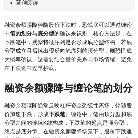
延伸阅读
融资余额骤降伴随股价下跌时，恐慌底可以通过缠论
中
笔的划分
与
底分型
的确认来识别。核心方法是：在
下跌笔中，观察特征序列是否形成底分型结构，若底
分型成立且后续出现反向笔序列的顶分型，则恐慌底
大概率确认。这需要结合量价关系与市场情绪，避免
在下跌途中过早抄底。
融资余额骤降与缠论笔的划分
融资余额骤降通常反映杠杆资金恐慌性离场，伴随股
价加速下跌，形成
下跌笔
。缠论中，笔由顶分型和底
分型之间的连续K线构成，下跌笔的起点是顶分型，
终点是底分型。在融资余额骤降场景下，股价下跌速