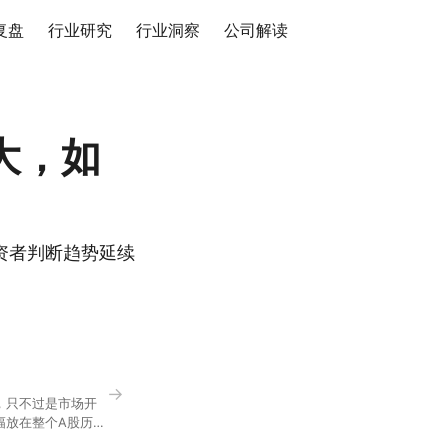
复盘
行业研究
行业洞察
公司解读
大，如
资者判断趋势延续
→
，只不过是市场开
幅放在整个A股历史
节气反倒让大家感受