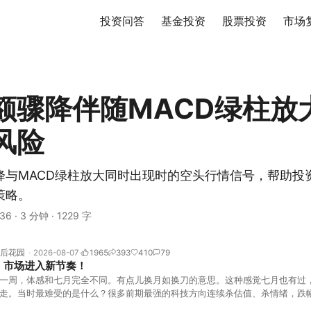
投资问答
基金投资
股票投资
市场
额骤降伴随MACD绿柱放
风险
降与MACD绿柱放大同时出现时的空头行情信号，帮助投
策略。
36
·
3 分钟
·
1229 字
后花园
2026-08-07
1965
393
410
79
！市场进入新节奏！
一周，体感和七月完全不同。有点儿换月如换刀的意思。这种感觉七月也有过
走。当时最难受的是什么？很多前期最强的科技方向连续杀估值、杀情绪，跌
上号。很多同学人被折磨到根本没有打开账户的勇气。8月伊始，在这立秋的