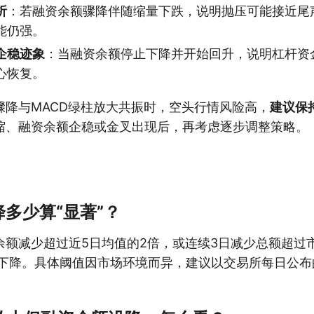
析
：若融资余额骤降伴随缩量下跌，说明抛压可能接近尾
能仍强。
企稳迹象
：当融资余额停止下降并开始回升，说明杠杆资
心恢复。
骤降与MACD绿柱放大共振时，空头行情风险高，
建议保
缩、融资余额企稳或金叉出现后，再考虑逐步调整策略。
多少算“显著”？
余额减少超过近5日均值的2倍，或连续3日减少总额超过
著下降。具体阈值因市场环境而异，建议以交易所每日公布