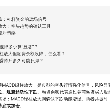
天般的暖风。指数涨了百点，交易额回暖到2
降：杠杆资金的离场信号
柱放大：空头趋势的确认工具
应对策略
骤降多少算“显著”？
绿柱放大但融资余额没降，怎么看？
骤降后多久可能反弹？
随MACD绿柱放大，是典型的空头行情强化信号，风险显
位、规避趋势性下跌
。融资余额代表通过券商融资买入股
离场；MACD绿柱放大则确认下跌动能增强。两者共振时
抄底或加仓
。