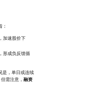
着：
，加速股价下
，形成负反馈循
况是，单日或连续
。但需注意，
融资