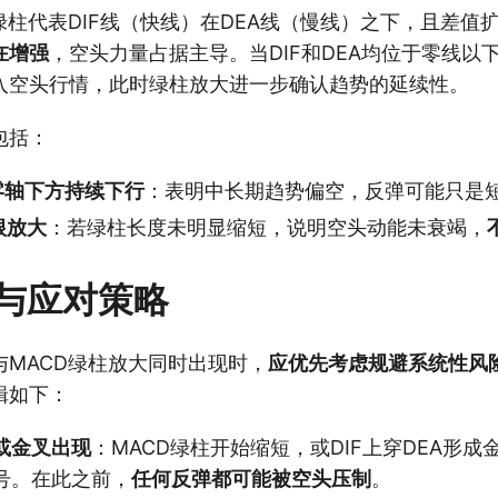
绿柱代表DIF线（快线）在DEA线（慢线）之下，且差值
在增强
，空头力量占据主导。当DIF和DEA均位于零线以
入空头行情，此时绿柱放大进一步确认趋势的延续性。
包括：
在零轴下方持续下行
：表明中长期趋势偏空，反弹可能只是
根放大
：若绿柱长度未明显缩短，说明空头动能未衰竭，
与应对策略
与MACD绿柱放大同时出现时，
应优先考虑规避系统性风
辑如下：
或金叉出现
：MACD绿柱开始缩短，或DIF上穿DEA形
号。在此之前，
任何反弹都可能被空头压制
。