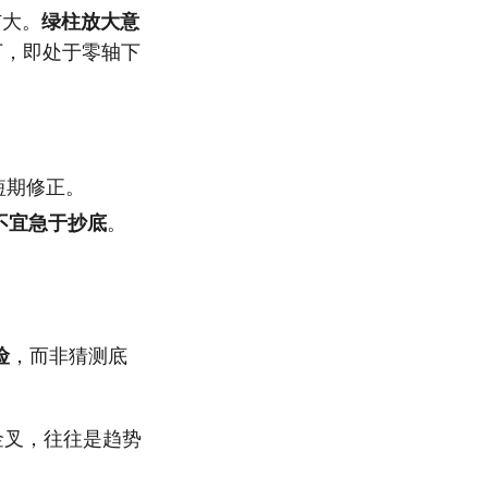
扩大。
绿柱放大意
下，即处于零轴下
短期修正。
不宜急于抄底
。
险
，而非猜测底
成金叉，往往是趋势