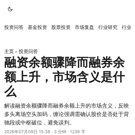
投资问答
基金投资
股票投资
市场复盘
行业研究
行业
主页
投资问答
»
融资余额骤降而融券余
额上升，市场含义是什
么
解读融资余额骤降而融券余额上升的市场含义，反映
多头离场空头加码，缠论强调需确认股价是否处于背
驰段或中枢破位，避免误判。
2026年07月09日 15:38
·
3 分钟
·
1239 字