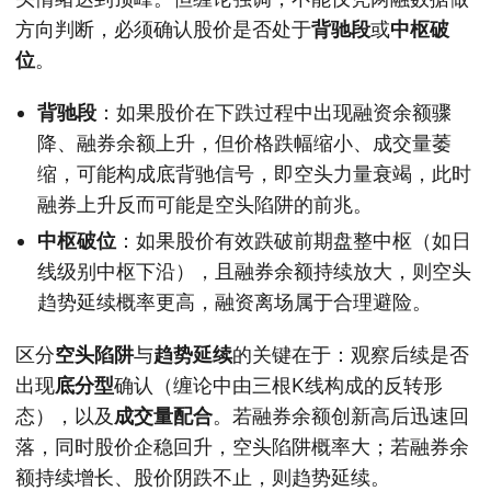
方向判断，必须确认股价是否处于
背驰段
或
中枢破
位
。
背驰段
：如果股价在下跌过程中出现融资余额骤
降、融券余额上升，但价格跌幅缩小、成交量萎
缩，可能构成底背驰信号，即空头力量衰竭，此时
融券上升反而可能是空头陷阱的前兆。
中枢破位
：如果股价有效跌破前期盘整中枢（如日
线级别中枢下沿），且融券余额持续放大，则空头
趋势延续概率更高，融资离场属于合理避险。
区分
空头陷阱
与
趋势延续
的关键在于：观察后续是否
出现
底分型
确认（缠论中由三根K线构成的反转形
态），以及
成交量配合
。若融券余额创新高后迅速回
落，同时股价企稳回升，空头陷阱概率大；若融券余
额持续增长、股价阴跌不止，则趋势延续。