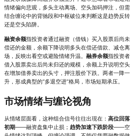
情绪偏向悲观，多头主动离场、空头加码押注，但需
结合缠论中的背驰段和中枢破位来判断这是趋势反转
还是空头陷阱。
融资余额
指投资者通过融资（借钱）买入股票后尚未
偿还的金额，余额下降说明多头在偿还借款、减仓离
场，反映出看空或避险情绪升温。
融券余额
指投资者
借入股票卖出后尚未归还的规模，余额上升说明空头
在增加借券卖出的头寸，押注股价下跌。两者一降一
升，形成典型的“多退空进”格局，市场短期承压。
市场情绪与缠论视角
从情绪层面看，这种组合信号往往出现在：
高位回落
初期
——融资盘集中止损；
趋势加速下跌阶段
——空
头情绪达到顶峰。但缠论强调，不能仅凭两融数据做