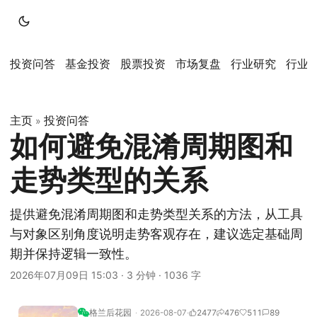
投资问答
基金投资
股票投资
市场复盘
行业研究
行业
主页
投资问答
»
如何避免混淆周期图和
走势类型的关系
提供避免混淆周期图和走势类型关系的方法，从工具
与对象区别角度说明走势客观存在，建议选定基础周
期并保持逻辑一致性。
2026年07月09日 15:03
·
3 分钟
·
1036 字
格兰后花园
2026-08-07
2477
476
511
89