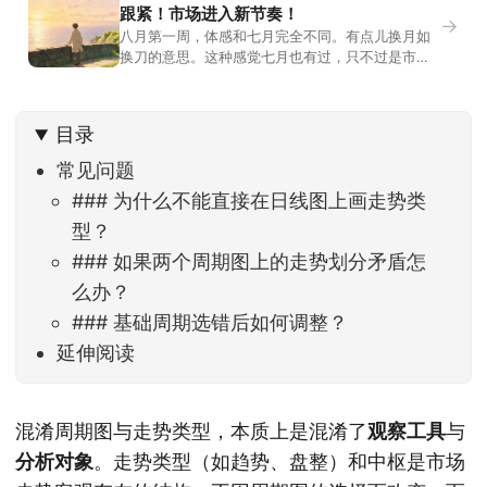
跟紧！市场进入新节奏！
→
八月第一周，体感和七月完全不同。有点儿换月如
换刀的意思。这种感觉七月也有过，只不过是市场
开始往下走。当时最难受的是什么？很多前期最强
的科技方向连续杀估值、杀情绪，跌幅放在整个A股
历史都排得上号。很多同学人被折磨到根本没有打
目录
开账户的勇气。8月伊始，在这立秋的节气反倒让大
家感受到了春天般的暖风。指数涨了百点，交易额
常见问题
回暖到2
### 为什么不能直接在日线图上画走势类
型？
### 如果两个周期图上的走势划分矛盾怎
么办？
### 基础周期选错后如何调整？
延伸阅读
混淆周期图与走势类型，本质上是混淆了
观察工具
与
分析对象
。走势类型（如趋势、盘整）和中枢是市场