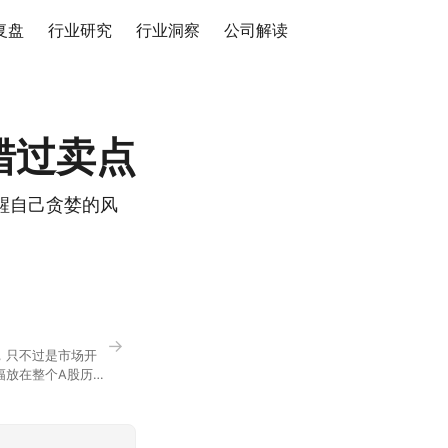
复盘
行业研究
行业洞察
公司解读
错过卖点
醒自己贪婪的风
→
，只不过是市场开
幅放在整个A股历史
节气反倒让大家感受