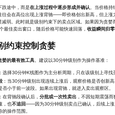
下跌途中，而是
在上涨过程中逐步形成并确认
。当价格持
往往会在高位出现上涨背驰——即价格创出新高，但上涨
明显减弱。此时就是级别约束下的卖点区域。如果因为贪婪
这个最佳卖出窗口，随后价格可能快速回落，
收益瞬间归零
别约束控制贪婪
贪婪的最有效工具
。建议以30分钟级别作为操作基准：
：选择30分钟K线图作为主分析周期，只在该级别上寻找
段
：当30分钟级别出现连续上涨后，观察价格是否创新高
是否小于前一波段。如果出现背驰，就进入卖出观察区。
：在背驰段确认后，
分批或一次性卖出
，不因短期震荡而
涨，也
不追回
——因为30分钟级别卖点已确认，后续上
你的操作范围。