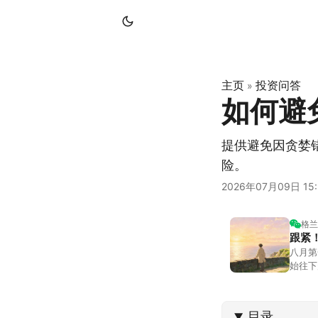
主页
投资问答
»
如何避
提供避免因贪婪
险。
2026年07月09日 15:
格兰
跟紧
八月第
始往下
都排得
到了春
目录