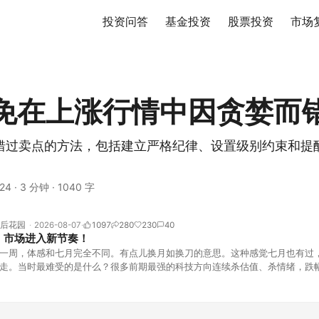
投资问答
基金投资
股票投资
市场
免在上涨行情中因贪婪而
错过卖点的方法，包括建立严格纪律、设置级别约束和提
24
·
3 分钟
·
1040 字
后花园
2026-08-07
1097
280
230
40
！市场进入新节奏！
一周，体感和七月完全不同。有点儿换月如换刀的意思。这种感觉七月也有过
走。当时最难受的是什么？很多前期最强的科技方向连续杀估值、杀情绪，跌
上号。很多同学人被折磨到根本没有打开账户的勇气。8月伊始，在这立秋的
天般的暖风。指数涨了百点，交易额回暖到2