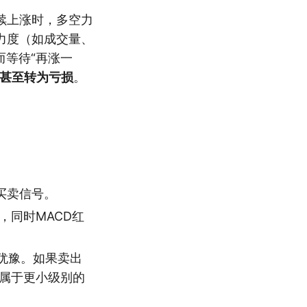
续上涨时，多空力
力度（如成交量、
而等待“再涨一
甚至转为亏损
。
买卖信号。
，同时MACD红
犹豫。如果卖出
涨属于更小级别的