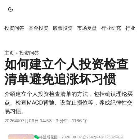
投资问答
基金投资
股票投资
市场复盘
行业研究
行业
主页
投资问答
»
如何建立个人投资检查
清单避免追涨坏习惯
介绍建立个人投资检查清单的方法，包括确认理论买
点、检查MACD背驰、设置止损位等，养成纪律性交
易习惯。
2026年07月09日 14:53
·
3 分钟
·
1166 字
格兰后花园
2026-08-07
2542
481
532
89