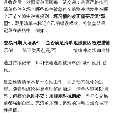
月收盘后，对照清单回顾每一笔交易：是否严格按照
清单条件入场？哪些条件被忽略？追涨冲动发生在哪
个环节？缠中说禅提到，
坏习惯的改正需要反复“观
照”
，即用清单来标记自己的错误模式。将复盘结果
记录在表格中，例如：
交易日期
入场条件
是否满足清单
追涨原因
改进措施
示例
第三类买点
是/否
情绪冲动
增加冷静
通过持续记录，坏习惯会逐渐被清单的“条件反射”替
代。
建立检查清单不是一次性工作，而是动态优化的过
程。随着对缠论买卖点理解的加深，清单内容可以调
整，但
核心原则不变：用规则对抗情绪
。当每次交易
前都强制自己走完清单步骤，追涨的冲动自然会被理
性拦截。