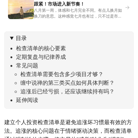
跟紧！市场进入新节奏！
→
八月第一周，体感和七月完全不同。有点儿换月如
换刀的意思。这种感觉七月也有过，只不过是市场
开始往下走。当时最难受的是什么？很多前期最强
的科技方向连续杀估值、杀情绪，跌幅放在整个A股
历史都排得上号。很多同学人被折磨到根本没有打
目录
开账户的勇气。8月伊始，在这立秋的节气反倒让大
家感受到了春天般的暖风。指数涨了百点，交易额
检查清单的核心要素
回暖到2
定期复盘与纪律养成
常见问题
检查清单需要包含多少项目才够？
缠中说禅的第三类买点如何具体判断？
追涨后已经亏损，还应该继续持有吗？
延伸阅读
建立个人投资检查清单是避免追涨坏习惯最有效的方
法。追涨的核心问题在于情绪驱动决策，而检查清单