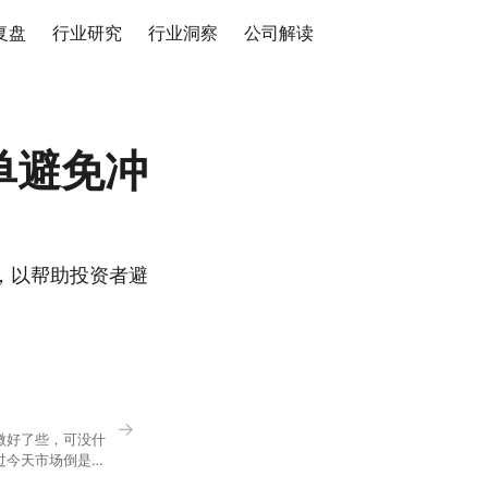
复盘
行业研究
行业洞察
公司解读
单避免冲
，以帮助投资者避
→
微好了些，可没什
过今天市场倒是蛮
90，乍看上去相差