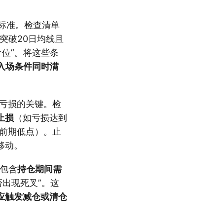
标准。检查清单
突破20日均线且
价位”。将这些条
入场条件同时满
亏损的关键。检
止损
（如亏损达到
前期低点）。止
移动。
包含
持仓期间需
否出现死叉”。这
应触发减仓或清仓