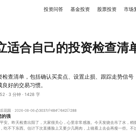
投资问答
基金投资
股票投资
市场
立适合自己的投资检查清
资检查清单，包括确认买卖点、设置止损、跟踪走势信号
成良好的交易习惯。
52
·
3 分钟
·
1428 字
后花园
2026-08-06
3037
484
642
288
想的强
平安。昨天检查出阳了，大家很关心，心里非常感激。今天发烧去吊了水，稍
，吃不下东西。估计下次直播脸上又要少几两肉，上镜看上去会再瘦一些。不
的，没太让人操心。成交额稳稳踩在2.5万亿以上，涨跌比虽然只有2789比25