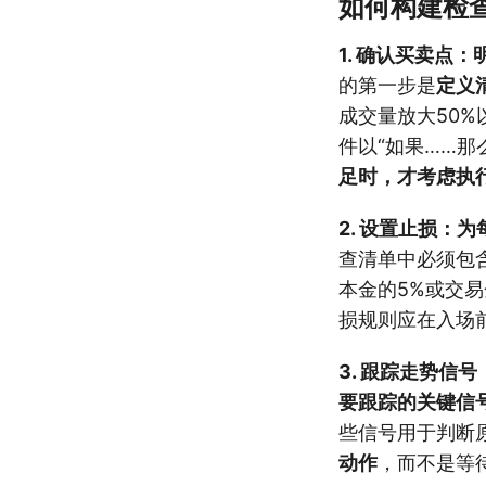
如何构建检
1. 确认买卖点
的第一步是
定义
成交量放大50%
件以“如果……那
足时，才考虑执
2. 设置止损：
查清单中必须包
本金的5%或交易
损规则应在入场
3. 跟踪走势信
要跟踪的关键信
些信号用于判断
动作
，而不是等