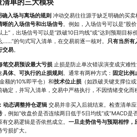
查清单的三大模块
：明确入场与离场的规则
冲动交易往往源于缺乏明确的买卖
清晰的入场信号和出场信号
。例如，入场信号可以是“股价
以上”，出场信号可以是“跌破10日均线”或“达到预期目标
么……”的句式写入清单，在交易前逐一核对。
只有当所有
行交易
。
为每笔交易预设最大亏损
止损是防止单次错误演变成灾难性
含
具体、可执行的止损规则
。通常有两种方式：
固定比例
金额的10%即平仓）和
技术位止损
（如跌破关键支撑位或
前确定，并写入清单，交易中严格执行，不因情绪变化而
号：动态调整持仓逻辑
交易并非买入后就结束。检查清单应
号
，例如“收盘价是否连续两日低于5日均线”或“MACD是
原有交易逻辑是否依然成立。
一旦走势信号与预期相悖，
待亏损扩大。