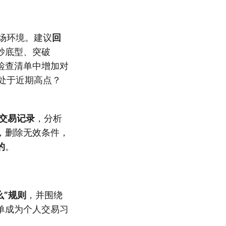
场环境。建议
回
抄底型、突破
检查清单中增加对
否处于近期高点？
交易记录
，分析
，删除无效条件，
的
。
么”规则
，并围绕
单成为个人交易习