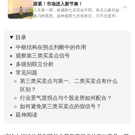
跟紧！市场进入新节奏！
→
八月第一周，体感和七月完全不同。有点儿换月如
换刀的意思。这种感觉七月也有过，只不过是市场
开始往下走。当时最难受的是什么？很多前期最强
的科技方向连续杀估值、杀情绪，跌幅放在整个A股
历史都排得上号。很多同学人被折磨到根本没有打
目录
开账户的勇气。8月伊始，在这立秋的节气反倒让大
家感受到了春天般的暖风。指数涨了百点，交易额
中枢结构在拐点判断中的作用
回暖到2
观察第三类买卖点信号
多级别联立分析
常见问题
第三类买卖点与第一、二类买卖点有什么
区别？
行业景气度拐点与个股走势如何配合？
如何避免第三类买卖点的假信号？
延伸阅读