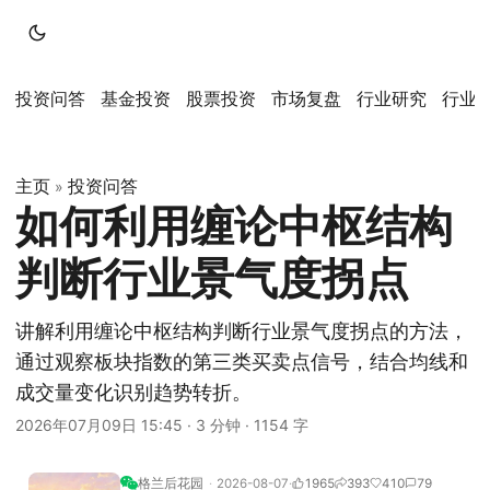
投资问答
基金投资
股票投资
市场复盘
行业研究
行业
主页
投资问答
»
如何利用缠论中枢结构
判断行业景气度拐点
讲解利用缠论中枢结构判断行业景气度拐点的方法，
通过观察板块指数的第三类买卖点信号，结合均线和
成交量变化识别趋势转折。
2026年07月09日 15:45
·
3 分钟
·
1154 字
格兰后花园
2026-08-07
1965
393
410
79