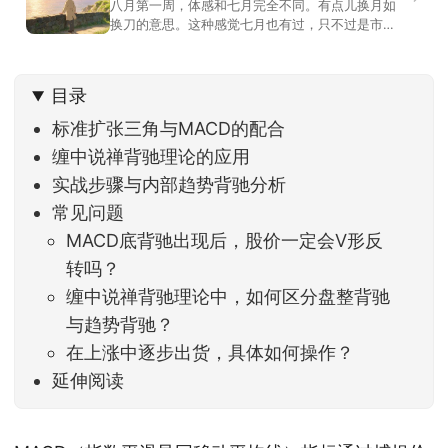
八月第一周，体感和七月完全不同。有点儿换月如
换刀的意思。这种感觉七月也有过，只不过是市场
开始往下走。当时最难受的是什么？很多前期最强
的科技方向连续杀估值、杀情绪，跌幅放在整个A股
历史都排得上号。很多同学人被折磨到根本没有打
目录
开账户的勇气。8月伊始，在这立秋的节气反倒让大
家感受到了春天般的暖风。指数涨了百点，交易额
标准扩张三角与MACD的配合
回暖到2
缠中说禅背驰理论的应用
实战步骤与内部趋势背驰分析
常见问题
MACD底背驰出现后，股价一定会V形反
转吗？
缠中说禅背驰理论中，如何区分盘整背驰
与趋势背驰？
在上涨中逐步出货，具体如何操作？
延伸阅读