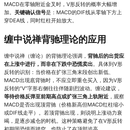
MACD在零轴附近金叉时，V形反转的概率大幅增
加。
关键确认信号
是：MACD的DIF线从零轴下方上
穿DEA线，同时红柱开始放大。
缠中说禅背驰理论的应用
缠中说禅（缠论）的背驰理论强调，
背驰后的出货应
在上涨中进行，而非在下跌中恐慌卖出
。具体到V形
反转的识别：当价格在扩张三角末段创出新低、
MACD出现底背驰时，不应立即重仓买入，因为V形
反转的“V”字形右侧往往伴随剧烈波动。缠论建议，
等待价格反弹至前期高点或扩张三角上轨附近
，观察
MACD是否出现顶背驰（价格新高但MACD红柱缩小
或DIF线走平）。若顶背驰出现，则说明上涨动力衰
竭，是逐步减仓的时机。这种策略避免了在V形反转
初期因恐惧而踏空，也防止了在顶部追高。