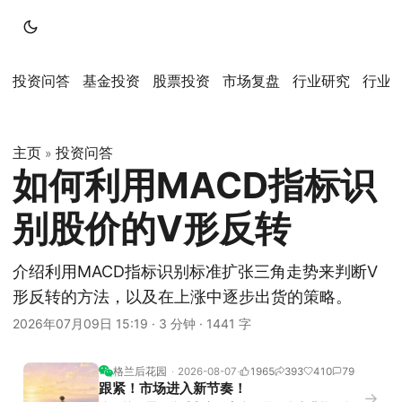
投资问答
基金投资
股票投资
市场复盘
行业研究
行业
主页
投资问答
»
如何利用MACD指标识
别股价的V形反转
介绍利用MACD指标识别标准扩张三角走势来判断V
形反转的方法，以及在上涨中逐步出货的策略。
2026年07月09日 15:19
·
3 分钟
·
1441 字
格兰后花园
2026-08-07
1965
393
410
79
跟紧！市场进入新节奏！
→