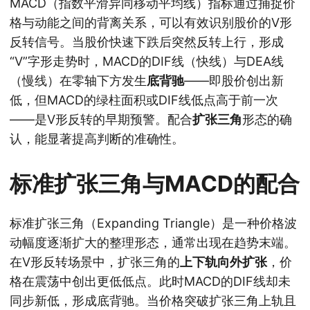
MACD（指数平滑异同移动平均线）指标通过捕捉价
格与动能之间的背离关系，可以有效识别股价的V形
反转信号。当股价快速下跌后突然反转上行，形成
“V”字形走势时，MACD的DIF线（快线）与DEA线
（慢线）在零轴下方发生
底背驰
——即股价创出新
低，但MACD的绿柱面积或DIF线低点高于前一次
——是V形反转的早期预警。配合
扩张三角
形态的确
认，能显著提高判断的准确性。
标准扩张三角与MACD的配合
标准扩张三角（Expanding Triangle）是一种价格波
动幅度逐渐扩大的整理形态，通常出现在趋势末端。
在V形反转场景中，扩张三角的
上下轨向外扩张
，价
格在震荡中创出更低低点。此时MACD的DIF线却未
同步新低，形成底背驰。当价格突破扩张三角上轨且