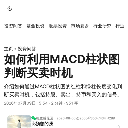
投资问答
基金投资
股票投资
市场复盘
行业研究
行业
主页
投资问答
»
如何利用MACD柱状图
判断买卖时机
介绍如何通过MACD柱状图的红柱和绿柱长度变化判
断买卖时机，包括持股、卖出、持币和买入的信号。
2026年07月09日 15:54
·
2 分钟
·
951 字
格兰后花园
2026-08-06
2065
356
434
289
比预想的强
→