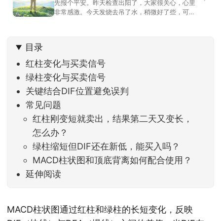
先报个平安。昨天检查出阳了，大家很关心，心里
非常感激。今天发烧去吊了水，稍微好了些，可没
什么胃口，吃不下东西。估计下次直播脸上又要少
几两肉，上镜看上去会再瘦一些。不过今天市场倒
是蛮照顾我的，没太让人操心。成交额稳稳踩在2.5
目录
万亿以上，涨跌比虽然只有2789比2590，乍看上
去相差不大，但细看下来，跌幅超过3%的只有不到
红柱变化与买卖信号
绿柱变化与买卖信号
关键结合DIF位置避免误判
常见问题
红柱刚变短就卖出，结果第二天又变长，
怎么办？
绿柱缩短但DIF还在新低，能买入吗？
MACD柱状图和顶底背离如何配合使用？
延伸阅读
MACD柱状图通过红柱和绿柱的长短变化，反映