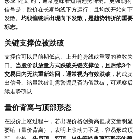
形成“死叉”时，通常意味着短期趋势转弱。更强烈的
信号是：股价在长期均线下方运行，且均线开始向下
发散。
均线缠绕后出现向下发散，是趋势转折的重要
标志。
关键支撑位被跌破
支撑位可以是前期低点、上升趋势线或重要的整数关
口。
当股价以放量方式跌破关键支撑位，且后续3个
交易日内无法重新站回，通常视为有效跌破
，构成卖
出信号。缩量跌破则需警惕是否为假跌破，可观察后
续走势确认。
量价背离与顶部形态
在股价上涨过程中，若出现价格创新高但成交量明显
萎缩（量价背离），表明上涨动力不足，容易形成顶
部。此外，
头肩顶、双顶、M头等经典顶部形态的颈