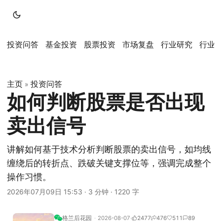
投资问答
基金投资
股票投资
市场复盘
行业研究
行业
主页
投资问答
»
如何判断股票是否出现
卖出信号
讲解如何基于技术分析判断股票的卖出信号，如均线
缠绕后的转折点、跌破关键支撑位等，强调完成整个
操作习惯。
2026年07月09日 15:53
·
3 分钟
·
1220 字
格兰后花园
2026-08-07
2477
476
511
89