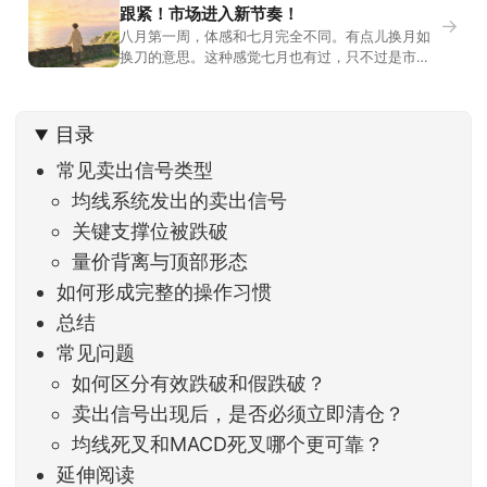
跟紧！市场进入新节奏！
→
八月第一周，体感和七月完全不同。有点儿换月如
换刀的意思。这种感觉七月也有过，只不过是市场
开始往下走。当时最难受的是什么？很多前期最强
的科技方向连续杀估值、杀情绪，跌幅放在整个A股
历史都排得上号。很多同学人被折磨到根本没有打
目录
开账户的勇气。8月伊始，在这立秋的节气反倒让大
家感受到了春天般的暖风。指数涨了百点，交易额
常见卖出信号类型
回暖到2
均线系统发出的卖出信号
关键支撑位被跌破
量价背离与顶部形态
如何形成完整的操作习惯
总结
常见问题
如何区分有效跌破和假跌破？
卖出信号出现后，是否必须立即清仓？
均线死叉和MACD死叉哪个更可靠？
延伸阅读