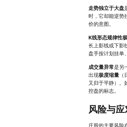
走势独立于大盘
时，它却能逆势
价的意图。
K线形态规律性
长上影线或下影
盘手按计划挂单
成交量异常
是另
出现
极度缩量
（
又归于平静）。
控盘的标志。
风险与应
庄股的主要风险