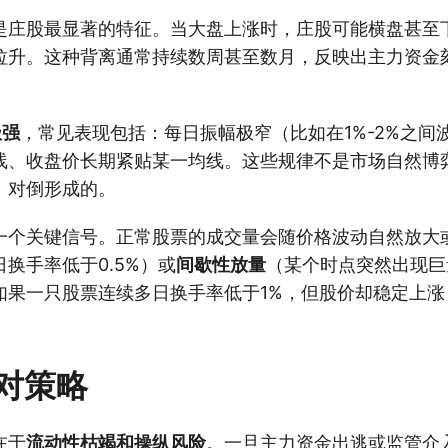
是庄股最显著的特征。当大盘上涨时，庄股可能横盘甚至
拉升。这种背离通常持续数周甚至数月，反映出主力资金
极强
，常见表现包括：每日振幅极窄（比如在1%-2%之间
线、收盘价长期紧贴某一均线。这些规律不是市场自然博
、对倒形成的。
一个关键信号。正常股票的成交量会随价格波动自然放大
日换手率低于0.5%）或
间歇性放量
（某个时点突然出现巨
如果一只股票连续多日换手率低于1%，但股价却稳定上涨
对策略
在于
流动性枯竭和操纵风险
。一旦主力资金出逃或监管介