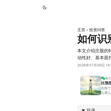
主页
投资问答
»
如何识
本文介绍庄股的
动性好、基本面
2026年07月09日 14:
格兰
比预
先报个
么胃口
照顾我
不大，
目录