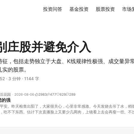
投资问答
基金投资
股票投资
市场
别庄股并避免介入
特征，包括走势独立于大盘、K线规律性极强、成交量异
扎实的股票。
52
·
3 分钟
·
1144 字
后花园
2026-08-06
2983
477
629
289
想的强
平安。昨天检查出阳了，大家很关心，心里非常感激。今天发烧去吊了水，稍
，吃不下东西。估计下次直播脸上又要少几两肉，上镜看上去会再瘦一些。不
的，没太让人操心。成交额稳稳踩在2.5万亿以上，涨跌比虽然只有2789比25
但细看下来，跌幅超过3%的只有不到