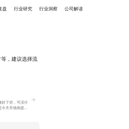
复盘
行业研究
行业洞察
公司解读
常等，建议选择流
→
微好了些，可没什
过今天市场倒是蛮
90，乍看上去相差