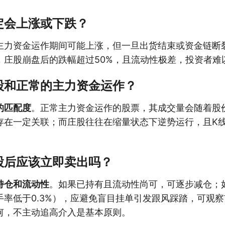
定会上涨或下跌？
主力资金运作期间可能上涨，但一旦出货结束或资金链断
，庄股崩盘后的跌幅超过50%，且流动性极差，投资者难
股和正常的主力资金运作？
的匹配度
。正常主力资金运作的股票，其成交量会随着股
存在一定关联；而庄股往往在缩量状态下逆势运行，且K
股后应该立即卖出吗？
持仓和流动性
。如果已持有且流动性尚可，可逐步减仓；
手率低于0.3%），应避免盲目挂单引发跟风踩踏，可观
何，不主动追高介入是基本原则。