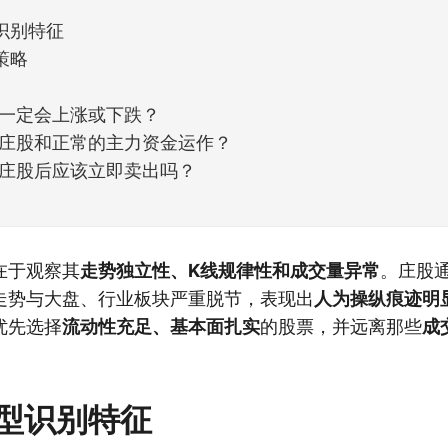
识别特征
策略
一定会上涨或下跌？
庄股和正常的主力资金运作？
庄股后应该立即卖出吗？
在于观察其
走势独立性、K线规律性和成交量异常
。庄股
走势与大盘、行业板块严重脱节，表现出
人为操纵痕迹明
优先选择
流动性充足、基本面扎实
的股票，并远离那些
成
型识别特征