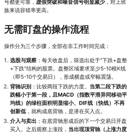
号都更可靠，
虚假突破和噪音信号明显减少
，对上班
族来说容错率更高。
无需盯盘的操作流程
操作分为三个步骤，全部在非工作时间完成：
选股与观察
：每天收盘后，筛选出处于“下跌+盘整
+下跌”结构的股票。盘整区域要求至少5-10根K线
（即5-10个交易日），形成横盘或窄幅震荡。
背驰识别
：比较两段下跌的力度。
当第二段下跌的
跌幅小于第一段，且MACD（指数平滑异同移动平
均线）的绿柱面积明显缩小、DIF线（快线）不再
创新低
，就构成底背驰，是潜在买入点。
介入与卖出
：在底背驰形成后的下一个交易日开盘
买入。之后观察上涨段，
当出现顶背驰（上涨力度