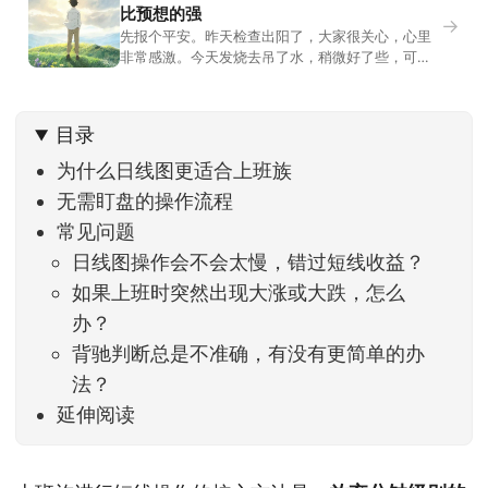
比预想的强
→
先报个平安。昨天检查出阳了，大家很关心，心里
非常感激。今天发烧去吊了水，稍微好了些，可没
什么胃口，吃不下东西。估计下次直播脸上又要少
几两肉，上镜看上去会再瘦一些。不过今天市场倒
是蛮照顾我的，没太让人操心。成交额稳稳踩在2.5
目录
万亿以上，涨跌比虽然只有2789比2590，乍看上
去相差不大，但细看下来，跌幅超过3%的只有不到
为什么日线图更适合上班族
无需盯盘的操作流程
常见问题
日线图操作会不会太慢，错过短线收益？
如果上班时突然出现大涨或大跌，怎么
办？
背驰判断总是不准确，有没有更简单的办
法？
延伸阅读