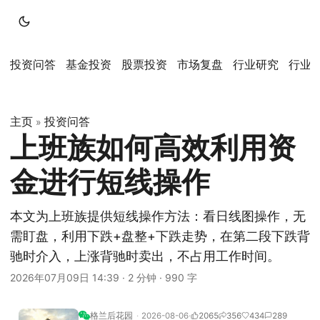
投资问答
基金投资
股票投资
市场复盘
行业研究
行业
主页
投资问答
»
上班族如何高效利用资
金进行短线操作
本文为上班族提供短线操作方法：看日线图操作，无
需盯盘，利用下跌+盘整+下跌走势，在第二段下跌背
驰时介入，上涨背驰时卖出，不占用工作时间。
2026年07月09日 14:39
·
2 分钟
·
990 字
格兰后花园
2026-08-06
2065
356
434
289