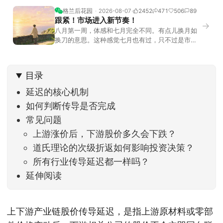
格兰后花园
2026-08-07
2452
471
506
89
跟紧！市场进入新节奏！
→
八月第一周，体感和七月完全不同。有点儿换月如
换刀的意思。这种感觉七月也有过，只不过是市场
开始往下走。当时最难受的是什么？很多前期最强
的科技方向连续杀估值、杀情绪，跌幅放在整个A股
历史都排得上号。很多同学人被折磨到根本没有打
目录
开账户的勇气。8月伊始，在这立秋的节气反倒让大
家感受到了春天般的暖风。指数涨了百点，交易额
延迟的核心机制
回暖到2
如何判断传导是否完成
常见问题
上游涨价后，下游股价多久会下跌？
道氏理论的次级折返如何影响投资决策？
所有行业传导延迟都一样吗？
延伸阅读
上下游产业链股价传导延迟，是指上游原材料或零部