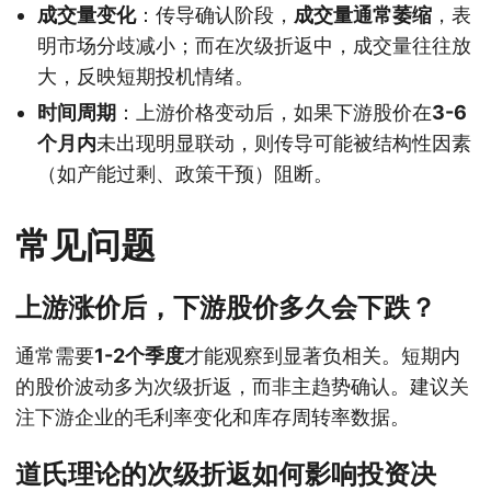
成交量变化
：传导确认阶段，
成交量通常萎缩
，表
明市场分歧减小；而在次级折返中，成交量往往放
大，反映短期投机情绪。
时间周期
：上游价格变动后，如果下游股价在
3-6
个月内
未出现明显联动，则传导可能被结构性因素
（如产能过剩、政策干预）阻断。
常见问题
上游涨价后，下游股价多久会下跌？
通常需要
1-2个季度
才能观察到显著负相关。短期内
的股价波动多为次级折返，而非主趋势确认。建议关
注下游企业的毛利率变化和库存周转率数据。
道氏理论的次级折返如何影响投资决