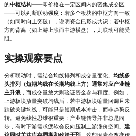
的
中枢结构
——即价格在一定区间内的密集成交区
——可以判断联动强度：若多个板块的中枢方向一致
（如同时向上突破），说明资金已形成共识；若中枢
方向背离（如上游上涨而中游横盘），则联动可能受
阻。
实操观察要点
分析联动时，需结合均线排列和成交量变化。
均线多
头排列（短期均线在长期均线上方）通常对应产业链
主升浪
，而成交量放大则验证资金参与程度。例如，
上游板块放量突破均线后，若中游板块缩量回调且未
跌破关键均线，可能只是短期成本冲击，而非趋势反
转。避免线性思维很重要：产业链传导并非总是同
步，有时下游需求疲软会反向压制上游涨价空间。
建
议同时关注库存周期和政策干预
，这些因素会改变传