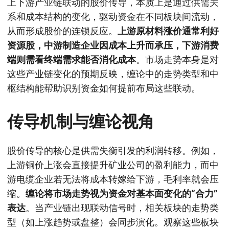
上下游产业链联动的股价传导，本质上是通过供需关
系和成本结构的变化，驱动资金在不同板块间流动，
从而形成股价的连锁反应。
上游原材料涨价通常利好
资源股，中游制造企业因成本上升而承压，下游消费
端则需看终端需求能否消化成本
。市场走势本身是对
这些产业链变化的预期反映，缠论中的走势类型和中
枢结构能帮助识别资金如何提前布局这些联动。
传导机制与缠论视角
股价传导的核心是供需失衡引发的利润转移。例如，
上游铜价上涨会直接提升矿业公司的盈利能力，而中
游电缆企业若无法将成本转嫁给下游，毛利率就会压
缩。
缠论将市场走势视为资金对基本面变化的“合力”
表达
。当产业链出现联动信号时，相关板块的走势类
型（如上涨趋势或盘整）会同步演化。观察这些板块