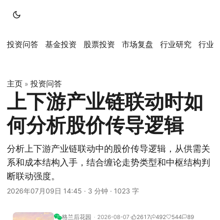
投资问答
基金投资
股票投资
市场复盘
行业研究
行业
主页
投资问答
»
上下游产业链联动时如
何分析股价传导逻辑
分析上下游产业链联动中的股价传导逻辑，从供需关
系和成本结构入手，结合缠论走势类型和中枢结构判
断联动强度。
2026年07月09日 14:45
·
3 分钟
·
1023 字
格兰后花园
2026-08-07
2617
492
544
89