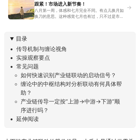
跟紧！市场进入新节奏！
→
八月第一周，体感和七月完全不同。有点儿换月如
换刀的意思。这种感觉七月也有过，只不过是市场
开始往下走。当时最难受的是什么？很多前期最强
的科技方向连续杀估值、杀情绪，跌幅放在整个A股
历史都排得上号。很多同学人被折磨到根本没有打
目录
开账户的勇气。8月伊始，在这立秋的节气反倒让大
家感受到了春天般的暖风。指数涨了百点，交易额
传导机制与缠论视角
回暖到2
实操观察要点
常见问题
如何快速识别产业链联动的启动信号？
缠论中的中枢结构对分析联动有何具体帮
助？
产业链传导一定按“上游→中游→下游”顺
序进行吗？
延伸阅读