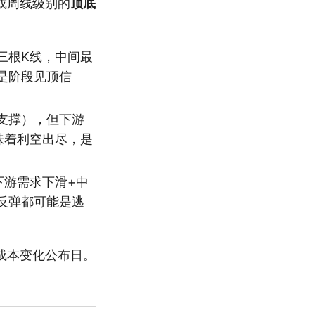
或周线级别的
顶底
三根K线，中间最
是阶段见顶信
支撑），但下游
味着利空出尽，是
下游需求下滑+中
反弹都可能是逃
成本变化公布日。