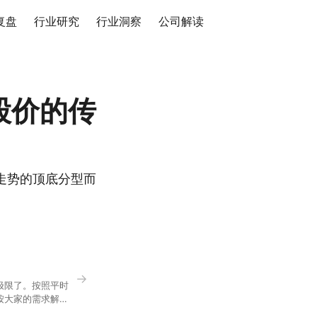
复盘
行业研究
行业洞察
公司解读
股价的传
走势的顶底分型而
→
极限了。按照平时
按大家的需求解
正好是你想问的，