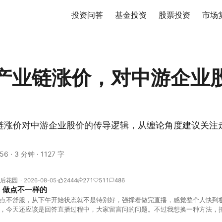
投资问答
基金投资
股票投资
市场
产业链涨价，对中游企业
链涨价对中游企业股价的传导逻辑，从缠论角度建议关注
。
56
·
3 分钟
·
1127 字
后花园
2026-08-05
2444
271
511
486
，做点不一样的
点不舒服，从下午开始状态就不是特别好，强撑着做完直播，感觉整个人快到
，今天还应该是回答直播过程中，大家留言问的问题。不过我想换一种方法，
言区照常开放，有什么关于市场今的问题，可以直接留言。如果别人问的问题