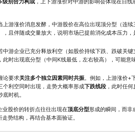
多级别合力构成
，上下游涨价对中游的影响会体现在日线
：
当上游涨价消息发酵，中游股价在高位出现顶分型（连续
），且伴随成交量放大，说明市场已提前消化成本压力，
若中游企业已充分释放利空（如股价持续下跌、跌破关键
，此时出现底分型（中间K线最低，左右较高），可能意
缠论要求
关注多个独立因素同时共振
。例如，上游涨价+
三个利空同时出现，走势大概率形成
下跌线段
，此时任何
抄底时机。
企业股价的转折点往往出现在
顶底分型
形成的瞬间，而非
析走势结构，再结合基本面验证。