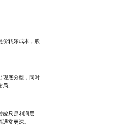
提价转嫁成本，股
出现底分型，同时
布局。
转嫁只是利润层
幅通常更深。