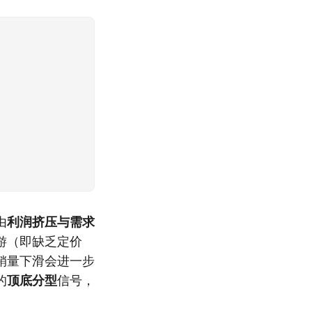
由
利润挤压与需求
游（即缺乏定价
销量下滑会进一步
的
顶底分型
信号，