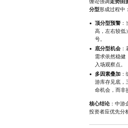
缠论强调
走势由
分型
形成过程中
顶分型预警
：
高，左右较低
号。
底分型机会
：
需求依然稳健
入场观察点。
多因素叠加
：
游库存见底，
命机会，而非
核心结论
：中游
投资者应优先分