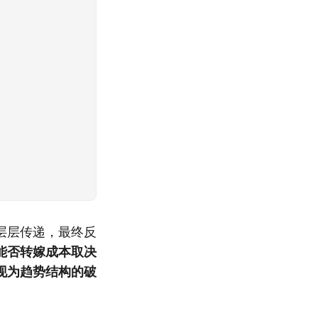
层层传递，最终反
能否转嫁成本取决
现为趋势结构的破