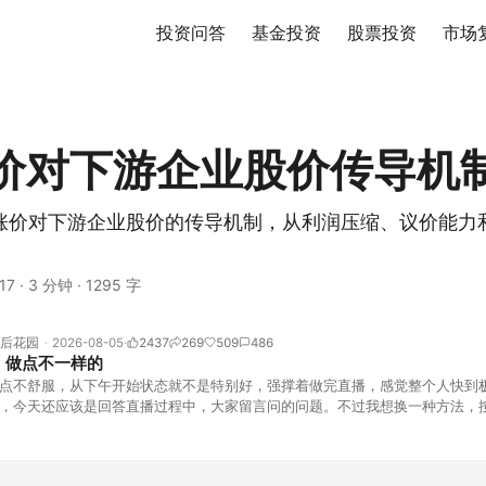
投资问答
基金投资
股票投资
市场
价对下游企业股价传导机
涨价对下游企业股价的传导机制，从利润压缩、议价能力
17
·
3 分钟
·
1295 字
后花园
2026-08-05
2437
269
509
486
，做点不一样的
点不舒服，从下午开始状态就不是特别好，强撑着做完直播，感觉整个人快到
，今天还应该是回答直播过程中，大家留言问的问题。不过我想换一种方法，
言区照常开放，有什么关于市场今的问题，可以直接留言。如果别人问的问题
他点个赞。晚些时候，我会按点赞数量挑选5个比较