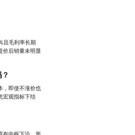
%且毛利率长期
提价后销量未明显
吗？
本，即使不涨价也
凭宏观指标下结
原有中枢下沿，形