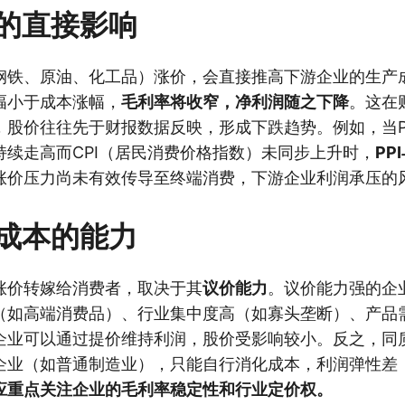
的直接影响
钢铁、原油、化工品）涨价，会直接推高下游企业的生产
幅小于成本涨幅，
毛利率将收窄，净利润随之下降
。这在
，股价往往先于财报数据反映，形成下跌趋势。例如，当P
持续走高而CPI（居民消费价格指数）未同步上升时，
PP
涨价压力尚未有效传导至终端消费，下游企业利润承压的
成本的能力
涨价转嫁给消费者，取决于其
议价能力
。议价能力强的企
（如高端消费品）、行业集中度高（如寡头垄断）、产品
企业可以通过提价维持利润，股价受影响较小。反之，同
企业（如普通制造业），只能自行消化成本，利润弹性差
应重点关注企业的毛利率稳定性和行业定价权。