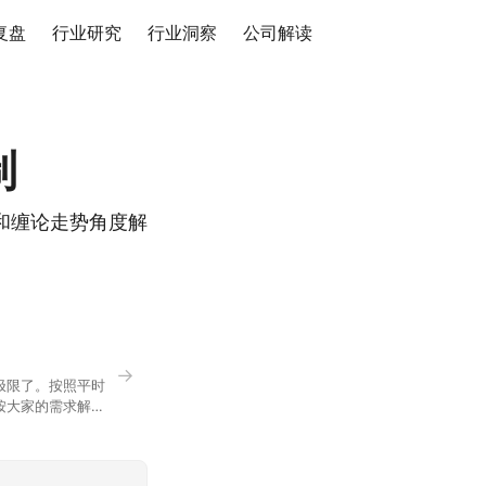
复盘
行业研究
行业洞察
公司解读
制
和缠论走势角度解
→
极限了。按照平时
按大家的需求解
正好是你想问的，