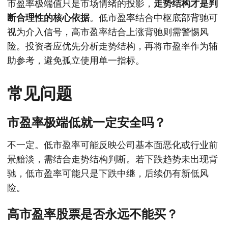
市盈率极端值只是市场情绪的投影，
走势结构才是判
断合理性的核心依据
。低市盈率结合中枢底部背驰可
视为介入信号，高市盈率结合上涨背驰则需警惕风
险。投资者应优先分析走势结构，再将市盈率作为辅
助参考，避免孤立使用单一指标。
常见问题
市盈率极端低就一定安全吗？
不一定。低市盈率可能反映公司基本面恶化或行业前
景黯淡，需结合走势结构判断。若下跌趋势未出现背
驰，低市盈率可能只是下跌中继，后续仍有新低风
险。
高市盈率股票是否永远不能买？