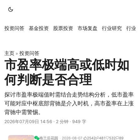
投资问答
基金投资
股票投资
市场复盘
行业研究
行业
主页
投资问答
»
市盈率极端高或低时如
何判断是否合理
探讨市盈率极端值时需结合走势结构分析，低市盈率
可能对应中枢底部背驰是介入时机，高市盈率在上涨
背驰中需警惕。
2026年07月09日 14:56
·
2 分钟
·
949 字
格兰后花园
2026-08-07
2542
481
532
89