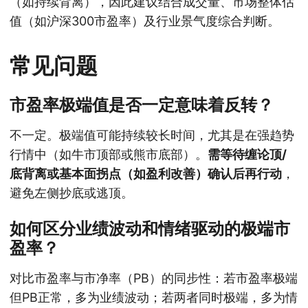
（如持续背离），因此建议结合成交量、市场整体估
值（如沪深300市盈率）及行业景气度综合判断。
常见问题
市盈率极端值是否一定意味着反转？
不一定。极端值可能持续较长时间，尤其是在强趋势
行情中（如牛市顶部或熊市底部）。
需等待缠论顶/
底背离或基本面拐点（如盈利改善）确认后再行动
，
避免左侧抄底或逃顶。
如何区分业绩波动和情绪驱动的极端市
盈率？
对比市盈率与市净率（PB）的同步性：若市盈率极端
但PB正常，多为业绩波动；若两者同时极端，多为情