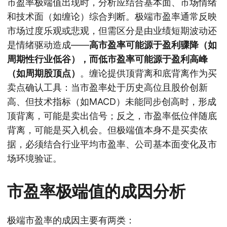
市盈率极端值出现时，分析应结合基本面、市场情绪
和技术面（如缠论）综合判断。极端市盈率通常反映
市场过度乐观或悲观，但需区分是由业绩短期波动还
是情绪驱动造成——
高市盈率可能源于盈利骤降（如
周期性行业低谷），而低市盈率可能源于盈利高峰
（如周期股顶点）
。缠论提供顶背离和底背离作为买
卖点确认工具：当市盈率处于历史高位且股价创新
高、但技术指标（如MACD）未能同步创高时，形成
顶背离，可能是卖出信号；反之，市盈率低位伴随底
背离，可能是买入机会。但极端值本身不是买卖依
据，必须结合行业平均市盈率、公司基本面变化及市
场环境验证。
市盈率极端值的成因分析
极端市盈率的成因主要有两类：