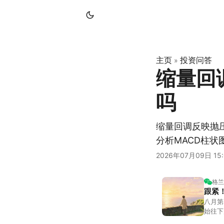
主页
投资问答
»
缩量回
吗
缩量回调反映抛
分析MACD柱
2026年07月09日 15:
格兰
跟紧
八月第
始往下
都排得