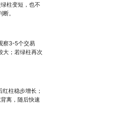
使绿柱变短，也不
判断。
察3-5个交易
较大；若绿柱再次
后红柱稳步增长；
或背离，随后快速