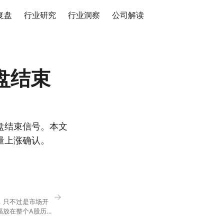
复盘
行业研究
行业洞察
公司解读
盘结束
盘结束信号。本文
量上涨确认。
→
，只不过是市场开
幅放在整个A股历史
节气反倒让大家感受