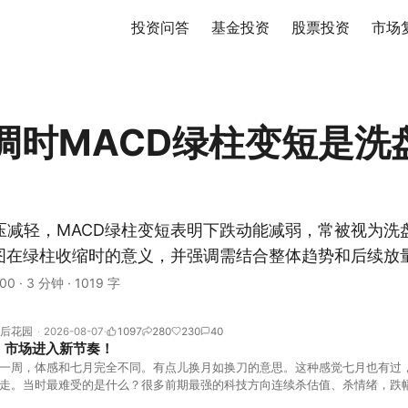
投资问答
基金投资
股票投资
市场
调时MACD绿柱变短是洗
压减轻，MACD绿柱变短表明下跌动能减弱，常被视为洗
状图在绿柱收缩时的意义，并强调需结合整体趋势和后续放
00
·
3 分钟
·
1019 字
后花园
2026-08-07
1097
280
230
40
！市场进入新节奏！
一周，体感和七月完全不同。有点儿换月如换刀的意思。这种感觉七月也有过
走。当时最难受的是什么？很多前期最强的科技方向连续杀估值、杀情绪，跌
上号。很多同学人被折磨到根本没有打开账户的勇气。8月伊始，在这立秋的