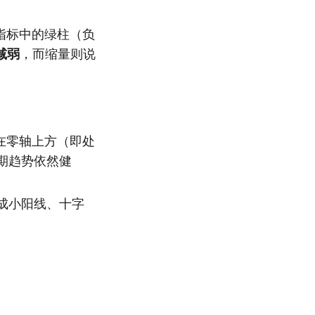
指标中的绿柱（负
减弱
，而缩量则说
线在零轴上方（即处
期趋势依然健
成小阳线、十字