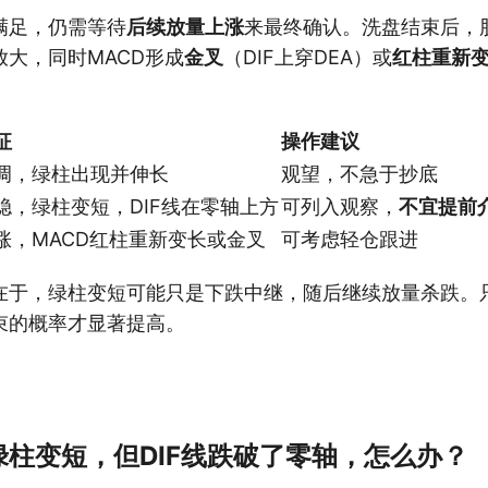
满足，仍需等待
后续放量上涨
来最终确认。洗盘结束后，
大，同时MACD形成
金叉
（DIF上穿DEA）或
红柱重新
征
操作建议
调，绿柱出现并伸长
观望，不急于抄底
稳，绿柱变短，DIF线在零轴上方
可列入观察，
不宜提前
涨，MACD红柱重新变长或金叉
可考虑轻仓跟进
在于，绿柱变短可能只是下跌中继，随后继续放量杀跌。
束的概率才显著提高。
柱变短，但DIF线跌破了零轴，怎么办？