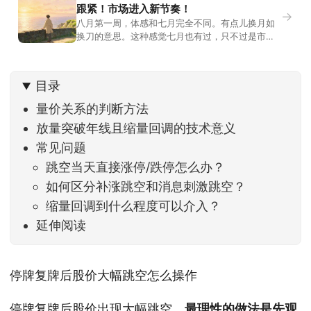
跟紧！市场进入新节奏！
→
八月第一周，体感和七月完全不同。有点儿换月如
换刀的意思。这种感觉七月也有过，只不过是市场
开始往下走。当时最难受的是什么？很多前期最强
的科技方向连续杀估值、杀情绪，跌幅放在整个A股
历史都排得上号。很多同学人被折磨到根本没有打
目录
开账户的勇气。8月伊始，在这立秋的节气反倒让大
家感受到了春天般的暖风。指数涨了百点，交易额
量价关系的判断方法
回暖到2
放量突破年线且缩量回调的技术意义
常见问题
跳空当天直接涨停/跌停怎么办？
如何区分补涨跳空和消息刺激跳空？
缩量回调到什么程度可以介入？
延伸阅读
停牌复牌后股价大幅跳空怎么操作
停牌复牌后股价出现大幅跳空，
最理性的做法是先观