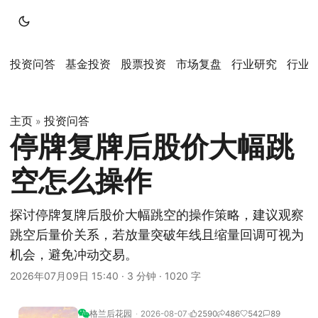
投资问答
基金投资
股票投资
市场复盘
行业研究
行业
主页
投资问答
»
停牌复牌后股价大幅跳
空怎么操作
探讨停牌复牌后股价大幅跳空的操作策略，建议观察
跳空后量价关系，若放量突破年线且缩量回调可视为
机会，避免冲动交易。
2026年07月09日 15:40
·
3 分钟
·
1020 字
格兰后花园
2026-08-07
2590
486
542
89