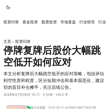
投资问答
基金投资
股票投资
市场复盘
行业研究
行业
主页
投资问答
»
停牌复牌后股价大幅跳
空低开如何应对
本文分析复牌后大幅跳空低开的应对策略，包括评估
利空性质和程度，区分短期冲击和基本面恶化，建议
切勿盲目补仓摊平，关注后续公告。
2026年07月09日 15:11
·
3 分钟
·
1453 字
格兰后花园
2026-08-07
2590
486
542
89