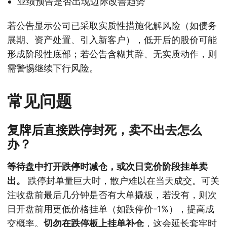
业绩预告是否出现边际改善趋势
若公告显示公司已采取实质性措施化解风险（如债务
展期、资产处置、引入新客户），低开后的股价可能
形成阶段性底部；若公告含糊其辞、无实质动作，则
需警惕继续下行风险。
常见问题
复牌后直接跌停封死，卖不出去怎么
办？
等待盘中打开跌停时减仓，或次日竞价阶段挂单卖
出。
跌停封单量巨大时，散户难以在当天成交。可关
注收盘前最后几分钟是否有大单撬板，若没有，则次
日开盘前用更低价格挂单（如跌停价-1%），提高成
交概率。
切勿在跌停板上挂单补仓
，这会延长套牢时