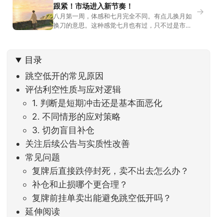
跟紧！市场进入新节奏！
→
八月第一周，体感和七月完全不同。有点儿换月如
换刀的意思。这种感觉七月也有过，只不过是市场
开始往下走。当时最难受的是什么？很多前期最强
的科技方向连续杀估值、杀情绪，跌幅放在整个A股
历史都排得上号。很多同学人被折磨到根本没有打
目录
开账户的勇气。8月伊始，在这立秋的节气反倒让大
家感受到了春天般的暖风。指数涨了百点，交易额
跳空低开的常见原因
回暖到2
评估利空性质与应对逻辑
1. 判断是短期冲击还是基本面恶化
2. 不同情形的应对策略
3. 切勿盲目补仓
关注后续公告与实质性改善
常见问题
复牌后直接跌停封死，卖不出去怎么办？
补仓和止损哪个更合理？
复牌前挂单卖出能避免跳空低开吗？
延伸阅读