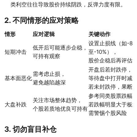
类利空往往导致股价持续阴跌，反弹力度有限。
2. 不同情形的应对策略
情形
应对逻辑
关键动作
设置止损线（如-8
低开后可能逐步企稳，
短期冲击
至-10%），
可持有观察
股价企稳后再评估
开盘后若封跌停，
需考虑止损，
基本面恶化
等待盘中打开时减
避免越陷越深
若未封跌停，果断
参考同类股票跌幅
关注市场整体趋势，
大盘补跌
若跌幅明显大于板
个股若质地优良可持有
需警惕个股风险
3. 切勿盲目补仓