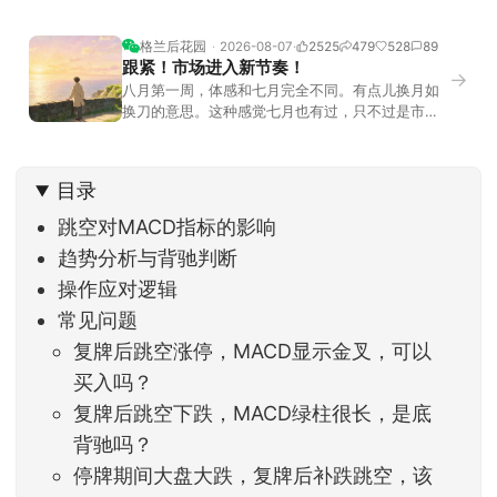
格兰后花园
2026-08-07
2525
479
528
89
跟紧！市场进入新节奏！
→
八月第一周，体感和七月完全不同。有点儿换月如
换刀的意思。这种感觉七月也有过，只不过是市场
开始往下走。当时最难受的是什么？很多前期最强
的科技方向连续杀估值、杀情绪，跌幅放在整个A股
历史都排得上号。很多同学人被折磨到根本没有打
目录
开账户的勇气。8月伊始，在这立秋的节气反倒让大
家感受到了春天般的暖风。指数涨了百点，交易额
跳空对MACD指标的影响
回暖到2
趋势分析与背驰判断
操作应对逻辑
常见问题
复牌后跳空涨停，MACD显示金叉，可以
买入吗？
复牌后跳空下跌，MACD绿柱很长，是底
背驰吗？
停牌期间大盘大跌，复牌后补跌跳空，该