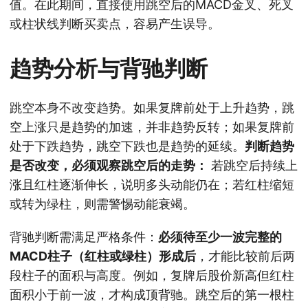
值。在此期间，直接使用跳空后的MACD金叉、死叉
或柱状线判断买卖点，容易产生误导。
趋势分析与背驰判断
跳空本身不改变趋势。如果复牌前处于上升趋势，跳
空上涨只是趋势的加速，并非趋势反转；如果复牌前
处于下跌趋势，跳空下跌也是趋势的延续。
判断趋势
是否改变，必须观察跳空后的走势：
若跳空后持续上
涨且红柱逐渐伸长，说明多头动能仍在；若红柱缩短
或转为绿柱，则需警惕动能衰竭。
背驰判断需满足严格条件：
必须待至少一波完整的
MACD柱子（红柱或绿柱）形成后
，才能比较前后两
段柱子的面积与高度。例如，复牌后股价新高但红柱
面积小于前一波，才构成顶背驰。跳空后的第一根柱