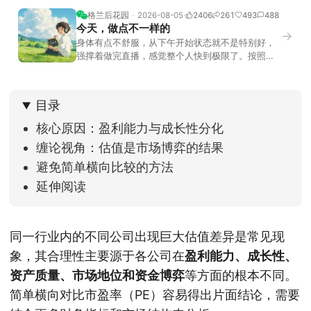
格兰后花园
2026-08-05
2406
261
493
488
今天，做点不一样的
→
身体有点不舒服，从下午开始状态就不是特别好，
强撑着做完直播，感觉整个人快到极限了。按照平
时的习惯，今天还应该是回答直播过程中，大家留
言问的问题。不过我想换一种方法，按大家的需求
解答。留言区照常开放，有什么关于市场今的问
目录
题，可以直接留言。如果别人问的问题正好是你想
问的，可以给他点个赞。晚些时候，我会按点赞数
核心原因：盈利能力与成长性分化
量挑选5个比较
缠论视角：估值是市场博弈的结果
避免简单横向比较的方法
延伸阅读
同一行业内的不同公司出现巨大估值差异是常见现
象，其合理性主要源于各公司在
盈利能力、成长性、
资产质量、市场地位和资金博弈
等方面的根本不同。
简单横向对比市盈率（PE）容易得出片面结论，需要