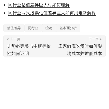
同行业估值差异巨大时如何理解
同行业两只股票估值差异巨大如何用走势解释
估值差异
同行业
缠论
基本面分析
« 上一页
下一页 »
走势必完美与中枢等价
庄家做底吃货时如何影
性如何证明
响成本并摊低成本
本站内容基于公开信息整理，仅供参考，不构成任何投资建议。投资有风险，据
此操作风险自担；具体产品与规则以官方及监管最新披露为准。