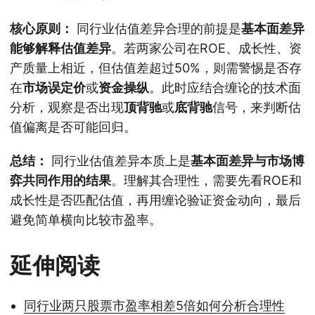
核心原则：
同行业估值差异合理的前提是
基本面差异
能够解释估值差异
。若两家公司在ROE、成长性、资
产质量上相近，但估值差超过50%，则需警惕是否存
在
市场误定价
或
资金操纵
。此时应结合缠论的技术面
分析，观察是否出现
顶背驰
或
底背驰
信号，来判断估
值偏离是否可能回归。
总结：
同行业估值差异本质上是
基本面差异与市场博
弈共同作用的结果
。理解其合理性，需要先看ROE和
成长性是否匹配估值，再用缠论验证资金动向，最后
避免简单横向比较市盈率。
延伸阅读
同行业两只股票市盈率相差5倍如何分析合理性