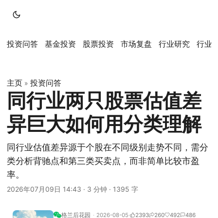
投资问答
基金投资
股票投资
市场复盘
行业研究
行业
主页
投资问答
»
同行业两只股票估值差
异巨大如何用分类理解
同行业估值差异源于个股在不同级别走势不同，需分
类分析背驰点和第三类买卖点，而非简单比较市盈
率。
2026年07月09日 14:43
·
3 分钟
·
1395 字
格兰后花园
2026-08-05
2393
260
492
486