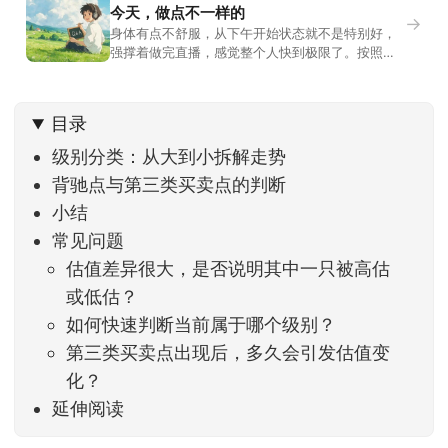
今天，做点不一样的
→
身体有点不舒服，从下午开始状态就不是特别好，
强撑着做完直播，感觉整个人快到极限了。按照平
时的习惯，今天还应该是回答直播过程中，大家留
言问的问题。不过我想换一种方法，按大家的需求
解答。留言区照常开放，有什么关于市场今的问
目录
题，可以直接留言。如果别人问的问题正好是你想
问的，可以给他点个赞。晚些时候，我会按点赞数
级别分类：从大到小拆解走势
量挑选5个比较
背驰点与第三类买卖点的判断
小结
常见问题
估值差异很大，是否说明其中一只被高估
或低估？
如何快速判断当前属于哪个级别？
第三类买卖点出现后，多久会引发估值变
化？
延伸阅读