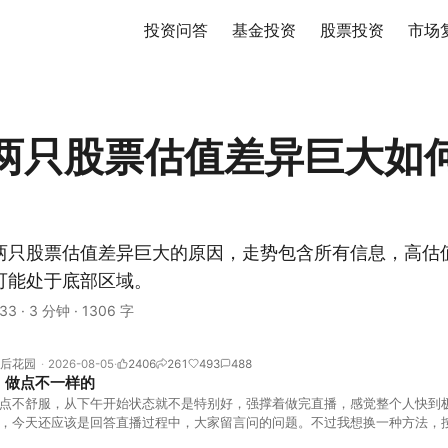
投资问答
基金投资
股票投资
市场
两只股票估值差异巨大如
两只股票估值差异巨大的原因，走势包含所有信息，高估
可能处于底部区域。
33
·
3 分钟
·
1306 字
后花园
2026-08-05
2406
261
493
488
，做点不一样的
点不舒服，从下午开始状态就不是特别好，强撑着做完直播，感觉整个人快到
，今天还应该是回答直播过程中，大家留言问的问题。不过我想换一种方法，
言区照常开放，有什么关于市场今的问题，可以直接留言。如果别人问的问题