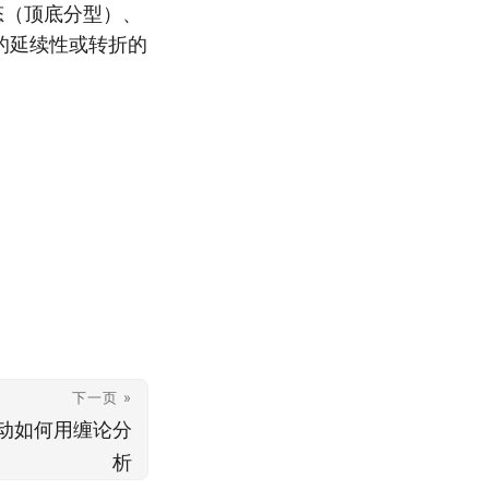
态（顶底分型）、
的延续性或转折的
下一页 »
动如何用缠论分
析