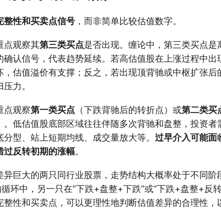
完整性和买卖点信号
，而非简单比较估值数字。
重点观察其
第三类买点
是否出现。缠论中，第三类买点是
的确认信号，代表趋势延续。若高估值股在上涨过程中出
坏，估值溢价有支撑；反之，若出现顶背驰或中枢扩张后
归压力。
重点观察
第一类买点
（下跌背驰后的转折点）或
第二类买
）。低估值股底部区域往往伴随多次背驰和盘整，投资者
底分型、站上短期均线、成交量放大等。
过早介入可能面
错过反转初期的涨幅
。
差异巨大的两只同行业股票，走势结构大概率处于不同阶
的循环中，另一只在“下跌+盘整+下跌”或“下跌+盘整+反
完整性和买卖点，可以更理性地判断估值差异的合理性，