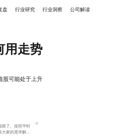
复盘
行业研究
行业洞察
公司解读
何用走势
值股可能处于上升
→
极限了。按照平时
按大家的需求解
正好是你想问的，