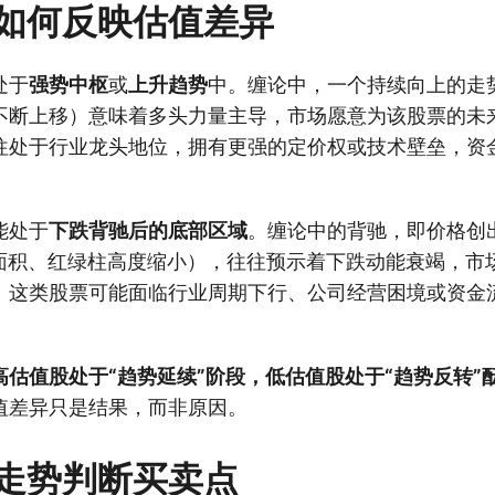
如何反映估值差异
处于
强势中枢
或
上升趋势
中。缠论中，一个持续向上的走
不断上移）意味着多头力量主导，市场愿意为该股票的未
往处于行业龙头地位，拥有更强的定价权或技术壁垒，资
能处于
下跌背驰后的底部区域
。缠论中的背驰，即价格创
D面积、红绿柱高度缩小），往往预示着下跌动能衰竭，市
。这类股票可能面临行业周期下行、公司经营困境或资金
。
估值股处于“趋势延续”阶段，低估值股处于“趋势反转”
值差异只是结果，而非原因。
走势判断买卖点