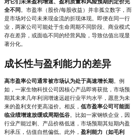
对它们未来盈利增速、盈利质量和风险预期的定价完
全不同
。市盈率（股价/每股收益）并非孤立数字，而
是市场对公司未来现金流的折现体现。即便在同一行
业，两家公司可能处于生命周期不同阶段、商业模式
存在差异，或面临不同的经营风险，导致估值出现显
著分化。
成长性与盈利能力的差异
高市盈率公司通常被市场认为处于高速增长期
。例
如，一家生物科技公司因核心产品即将获批，市场预
期其未来几年利润增速远超行业平均水平，愿意为未
来的盈利支付更高溢价。相反，
低市盈率公司可能面
临业绩增速放缓或周期低谷
。比如一家钢铁企业，因
行业产能过剩、产品价格低迷，市场预期其短期内盈
利承压，估值自然偏低。此外，
盈利能力（如毛利