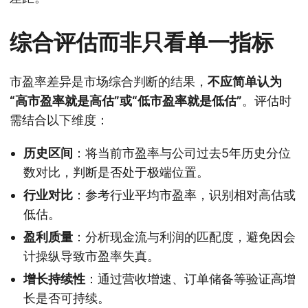
综合评估而非只看单一指标
市盈率差异是市场综合判断的结果，
不应简单认为
“高市盈率就是高估”或“低市盈率就是低估”
。评估时
需结合以下维度：
历史区间
：将当前市盈率与公司过去5年历史分位
数对比，判断是否处于极端位置。
行业对比
：参考行业平均市盈率，识别相对高估或
低估。
盈利质量
：分析现金流与利润的匹配度，避免因会
计操纵导致市盈率失真。
增长持续性
：通过营收增速、订单储备等验证高增
长是否可持续。