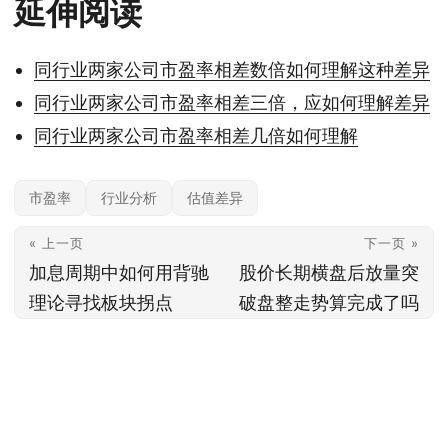
延伸阅读
同行业两家公司市盈率相差数倍如何理解这种差异
同行业两家公司市盈率相差三倍，应如何理解差异
同行业两家公司市盈率相差几倍如何理解
市盈率
行业分析
估值差异
« 上一页
下一页 »
加息周期中如何用背驰
股价长期横盘后放量突
理论寻找板块拐点
破盘整走势算完成了吗