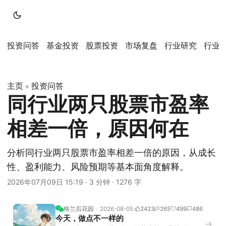
投资问答
基金投资
股票投资
市场复盘
行业研究
行业
主页
投资问答
»
同行业两只股票市盈率
相差一倍，原因何在
分析同行业两只股票市盈率相差一倍的原因，从成长
性、盈利能力、风险预期等基本面角度解释。
2026年07月09日 15:19
·
3 分钟
·
1276 字
格兰后花园
2026-08-05
2423
265
499
486
今天，做点不一样的
→