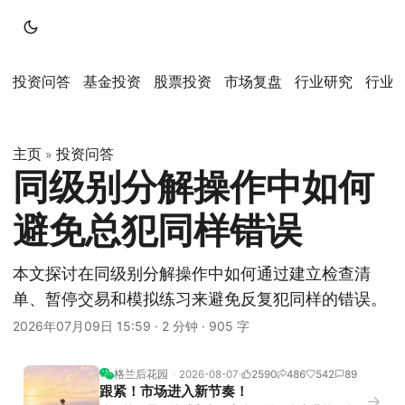
投资问答
基金投资
股票投资
市场复盘
行业研究
行业
主页
投资问答
»
同级别分解操作中如何
避免总犯同样错误
本文探讨在同级别分解操作中如何通过建立检查清
单、暂停交易和模拟练习来避免反复犯同样的错误。
2026年07月09日 15:59
·
2 分钟
·
905 字
格兰后花园
2026-08-07
2590
486
542
89
跟紧！市场进入新节奏！
→