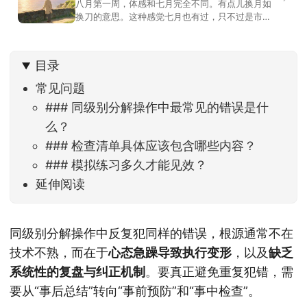
八月第一周，体感和七月完全不同。有点儿换月如
换刀的意思。这种感觉七月也有过，只不过是市场
开始往下走。当时最难受的是什么？很多前期最强
的科技方向连续杀估值、杀情绪，跌幅放在整个A股
历史都排得上号。很多同学人被折磨到根本没有打
目录
开账户的勇气。8月伊始，在这立秋的节气反倒让大
家感受到了春天般的暖风。指数涨了百点，交易额
常见问题
回暖到2
### 同级别分解操作中最常见的错误是什
么？
### 检查清单具体应该包含哪些内容？
### 模拟练习多久才能见效？
延伸阅读
同级别分解操作中反复犯同样的错误，根源通常不在
技术不熟，而在于
心态急躁导致执行变形
，以及
缺乏
系统性的复盘与纠正机制
。要真正避免重复犯错，需
要从“事后总结”转向“事前预防”和“事中检查”。