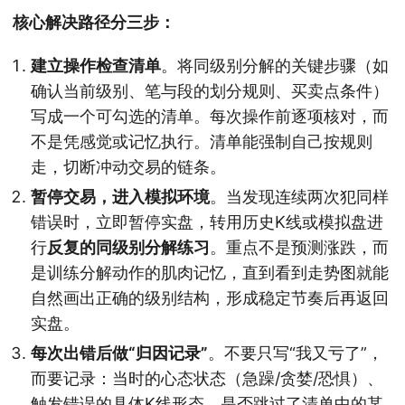
核心解决路径分三步：
建立操作检查清单
。将同级别分解的关键步骤（如
确认当前级别、笔与段的划分规则、买卖点条件）
写成一个可勾选的清单。每次操作前逐项核对，而
不是凭感觉或记忆执行。清单能强制自己按规则
走，切断冲动交易的链条。
暂停交易，进入模拟环境
。当发现连续两次犯同样
错误时，立即暂停实盘，转用历史K线或模拟盘进
行
反复的同级别分解练习
。重点不是预测涨跌，而
是训练分解动作的肌肉记忆，直到看到走势图就能
自然画出正确的级别结构，形成稳定节奏后再返回
实盘。
每次出错后做“归因记录”
。不要只写“我又亏了”，
而要记录：当时的心态状态（急躁/贪婪/恐惧）、
触发错误的具体K线形态、是否跳过了清单中的某