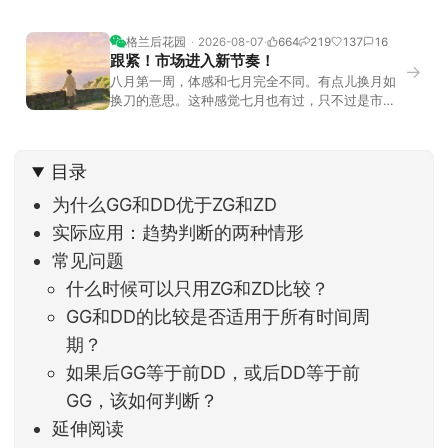
格兰后花园
2026-08-07
664
219
137
16
跟紧！市场进入新节奏！
→
八月第一周，体感和七月完全不同。有点儿换月如
换刀的意思。这种感觉七月也有过，只不过是市场
开始往下走。当时最难受的是什么？很多前期最强
的科技方向连续杀估值、杀情绪，跌幅放在整个A股
历史都排得上号。很多同学人被折磨到根本没有打
目录
开账户的勇气。8月伊始，在这立秋的节气反倒让大
家感受到了春天般的暖风。指数涨了百点，交易额
为什么GG和DD优于ZG和ZD
回暖到2
实际应用：趋势判断的两种情形
常见问题
什么时候可以只用ZG和ZD比较？
GG和DD的比较是否适用于所有时间周
期？
如果后GG等于前DD，或后DD等于前
GG，该如何判断？
延伸阅读