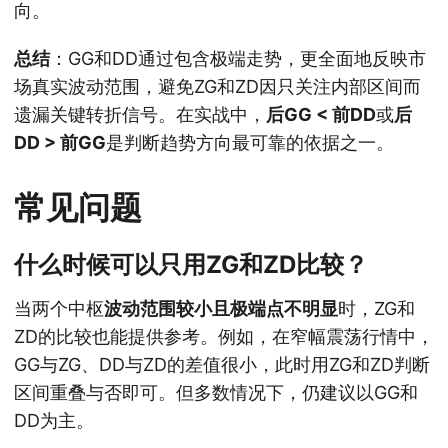
向。
总结
：GG和DD通过包含极端走势，更全面地反映市
场真实波动范围，避免ZG和ZD因只关注内部区间而
遗漏关键转折信号。在实战中，
后GG < 前DD
或
后
DD > 前GG
是判断趋势方向最可靠的依据之一。
常见问题
什么时候可以只用ZG和ZD比较？
当两个中枢
波动范围较小且极端点不明显
时，ZG和
ZD的比较也能提供参考。例如，在窄幅震荡行情中，
GG与ZG、DD与ZD的差值很小，此时用ZG和ZD判断
区间重叠与否即可。但多数情况下，仍建议以GG和
DD为主。