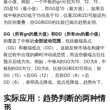
最小值。例如，一个中枢的gn分别为10、12、15，
ZG是10（最小值），而GG是15（最大值）。如果后
续中枢的DD低于15但高于10，仅看ZG和ZD可能误判
为区间重叠，但GG和DD的比较已揭示趋势走弱。
GG（所有gn的最大值）和DD（所有dn的最小值）
则覆盖了中枢的
全部波动范围
，包括极端高点
（GG）和极端低点（DD）。这能反映市场在构建中
枢过程中出现的瞬时冲动或恐慌，而这些极端点往往
预示后续方向。例如，中枢A的GG为15、DD为8，中
枢B的GG为12、DD为6。比较GG和DD可得出：前
GG（15）>后GG（12），且前DD（8）>后
DD（6），表明高点降低、低点也降低，趋势向下。
实际应用：趋势判断的两种情
形