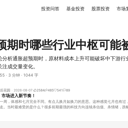
投资问答
基金投资
股票投资
市场
预期时哪些行业中枢可能
论分析通胀超预期时，原材料成本上升可能破坏中下游行
关注成交量变化。
55
·
3 分钟
·
1044 字
后花园
2026-08-07
2584
485
541
89
！市场进入新节奏！
一周，体感和七月完全不同。有点儿换月如换刀的意思。这种感觉七月也有过
走。当时最难受的是什么？很多前期最强的科技方向连续杀估值、杀情绪，跌
上号。很多同学人被折磨到根本没有打开账户的勇气。8月伊始，在这立秋的
天般的暖风。指数涨了百点，交易额回暖到2