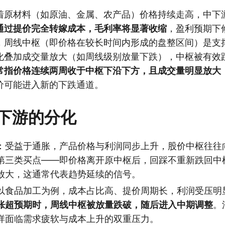
着原材料（如原油、金属、农产品）价格持续走高，中下
通过提价完全转嫁成本，毛利率将显著收缩
，盈利预期下
，周线中枢（即价格在较长时间内形成的盘整区间）是支
化叠加成交量放大（如周线级别放量下跌），中枢被有效
常指价格连续两周收于中枢下沿下方，且成交量明显放大
价可能进入新的下跌通道。
下游的分化
：受益于通胀，产品价格与利润同步上升，股价中枢往往
第三类买点——即价格离开原中枢后，回踩不重新跌回中
放大，这通常代表趋势延续的信号。
以食品加工为例，成本占比高、提价周期长，利润受压明
胀超预期时，周线中枢被放量跌破，随后进入中期调整
。
样面临需求疲软与成本上升的双重压力。