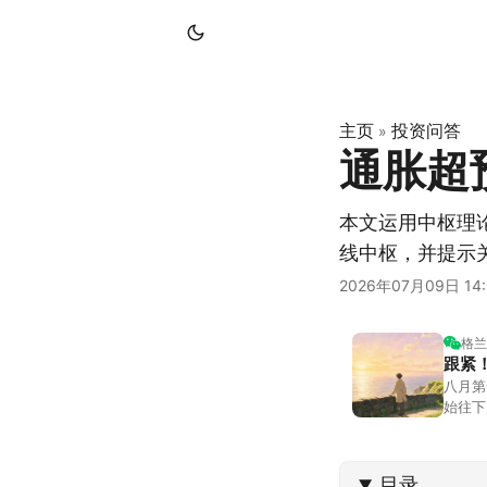
主页
投资问答
»
通胀超
本文运用中枢理
线中枢，并提示
2026年07月09日 14:
格兰
跟紧
八月第
始往下
都排得
到了春
目录