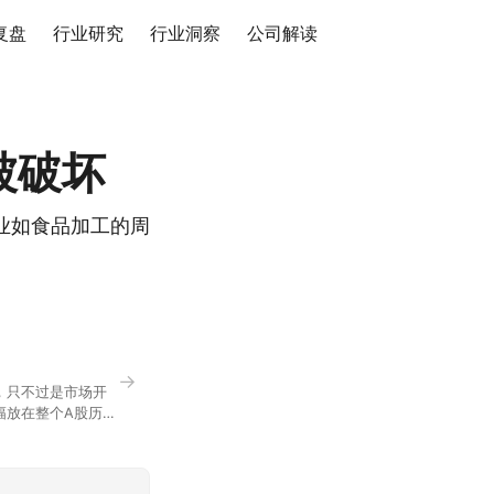
复盘
行业研究
行业洞察
公司解读
被破坏
业如食品加工的周
→
，只不过是市场开
幅放在整个A股历史
节气反倒让大家感受