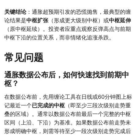
关键结论
：通胀超预期引发的恐慌抛售，最典型的缠
论结果是
中枢扩张
（形成更大级别中枢）或
中枢延伸
（原中枢延续）。投资者应重点观察反弹高点与前期
中枢下沿的位置关系，而非情绪化追涨杀跌。
常见问题
通胀数据公布后，如何快速找到前期中
枢？
在数据公布前，先用缠论工具在日线或60分钟图上标
记最近一个
已完成的中枢
（即至少三段次级别走势重
叠的区域）。通常以数据公布前最后一个完整的中枢
区间（上沿、下沿）为基准。如果数据公布前走势未
形成明确中枢，则需等待至少一段次级别走势完成后