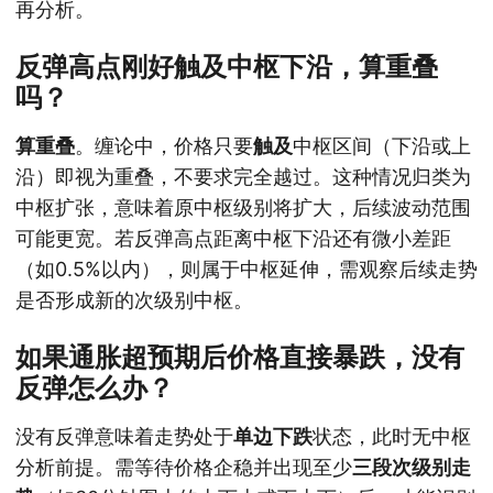
再分析。
反弹高点刚好触及中枢下沿，算重叠
吗？
算重叠
。缠论中，价格只要
触及
中枢区间（下沿或上
沿）即视为重叠，不要求完全越过。这种情况归类为
中枢扩张，意味着原中枢级别将扩大，后续波动范围
可能更宽。若反弹高点距离中枢下沿还有微小差距
（如0.5%以内），则属于中枢延伸，需观察后续走势
是否形成新的次级别中枢。
如果通胀超预期后价格直接暴跌，没有
反弹怎么办？
没有反弹意味着走势处于
单边下跌
状态，此时无中枢
分析前提。需等待价格企稳并出现至少
三段次级别走