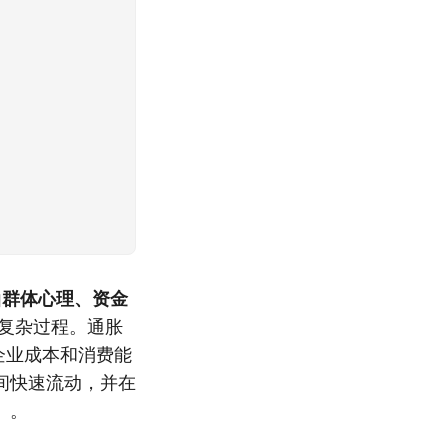
由
群体心理、资金
复杂过程。通胀
企业成本和消费能
间快速流动，并在
）。