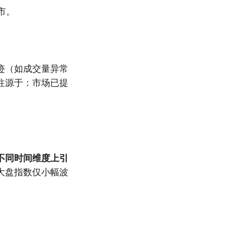
市。
迹（如成交量异常
往源于：市场已提
。
不同时间维度上引
大盘指数仅小幅波