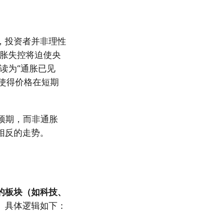
，投资者并非理性
通胀失控将迫使央
读为“通胀已见
）使得价格在短期
预期，而非通胀
相反的走势。
的板块（如科技、
。具体逻辑如下：