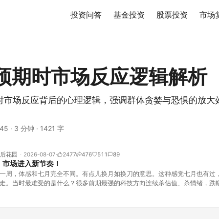
投资问答
基金投资
股票投资
市场
预期时市场反应逻辑解析
时市场反应背后的心理逻辑，强调群体贪婪与恐惧的放大
45
·
3 分钟
·
1421 字
后花园
2026-08-07
2477
476
511
89
！市场进入新节奏！
一周，体感和七月完全不同。有点儿换月如换刀的意思。这种感觉七月也有过
走。当时最难受的是什么？很多前期最强的科技方向连续杀估值、杀情绪，跌
上号。很多同学人被折磨到根本没有打开账户的勇气。8月伊始，在这立秋的
天般的暖风。指数涨了百点，交易额回暖到2