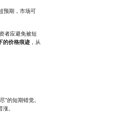
超预期，市场可
资者应避免被短
下的价格痕迹
，从
尽”的短期错觉。
普涨。