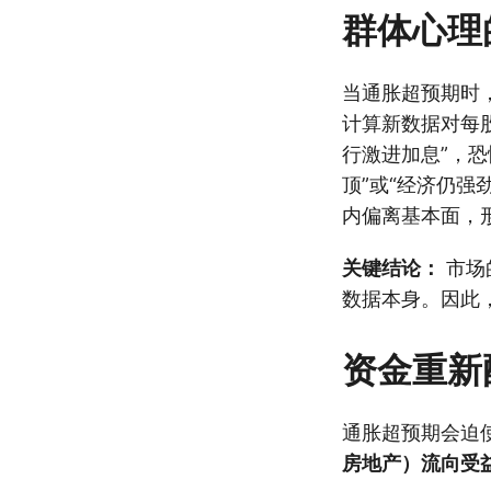
群体心理
当通胀超预期时
计算新数据对每
行激进加息”，
顶”或“经济仍
内偏离基本面，
关键结论：
市场
数据本身。因此
资金重新
通胀超预期会迫
房地产）流向受