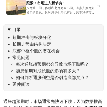
跟紧！市场进入新节奏！
→
八月第一周，体感和七月完全不同。有点儿换月如
换刀的意思。这种感觉七月也有过，只不过是市场
开始往下走。当时最难受的是什么？很多前期最强
的科技方向连续杀估值、杀情绪，跌幅放在整个A股
历史都排得上号。很多同学人被折磨到根本没有打
目录
开账户的勇气。8月伊始，在这立秋的节气反倒让大
家感受到了春天般的暖风。指数涨了百点，交易额
短期冲击与板块分化
回暖到2
长期走势由结构决定
底部中枢个股的潜在机会
常见问题
每次通胀超预期都会导致市场下跌吗？
加息预期对成长股的影响有多大？
如何判断通胀利空是否创造底部买点？
延伸阅读
通胀超预期时，市场通常先快速下跌，因为数据推高