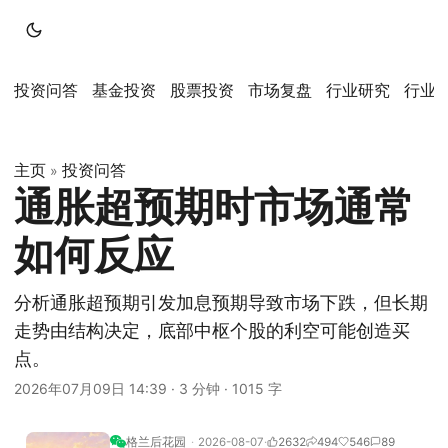
投资问答
基金投资
股票投资
市场复盘
行业研究
行业
主页
投资问答
»
通胀超预期时市场通常
如何反应
分析通胀超预期引发加息预期导致市场下跌，但长期
走势由结构决定，底部中枢个股的利空可能创造买
点。
2026年07月09日 14:39
·
3 分钟
·
1015 字
格兰后花园
2026-08-07
2632
494
546
89