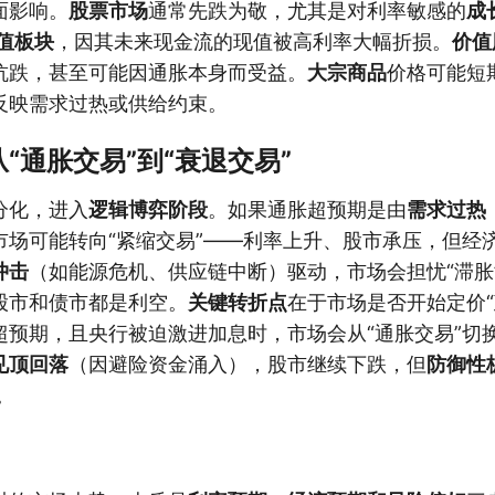
面影响。
股票市场
通常先跌为敬，尤其是对利率敏感的
成
值板块
，因其未来现金流的现值被高利率大幅折损。
价值
抗跌，甚至可能因通胀本身而受益。
大宗商品
价格可能短
反映需求过热或供给约束。
“通胀交易”到“衰退交易”
分化，进入
逻辑博弈阶段
。如果通胀超预期是由
需求过热
市场可能转向“紧缩交易”——利率上升、股市承压，但经
冲击
（如能源危机、供应链中断）驱动，市场会担忧“滞胀
股市和债市都是利空。
关键转折点
在于市场是否开始定价“
预期，且央行被迫激进加息时，市场会从“通胀交易”切换
见顶回落
（因避险资金涌入），股市继续下跌，但
防御性
。