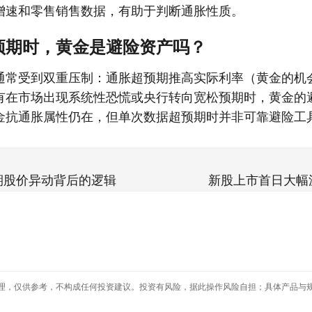
增速和零售销售数据，有助于判断通胀性质。
预期时，黄金是避险资产吗？
通常受到双重压制：通胀超预期推高实际利率（黄金的机
有在市场出现系统性恐慌或央行转向宽松预期时，黄金的
金抗通胀属性仍在，但单次数据超预期时并非可靠避险工
期股价异动背后的逻辑
新股上市首日大幅
理，仅供参考，不构成任何投资建议。投资有风险，据此操作风险自担；具体产品与