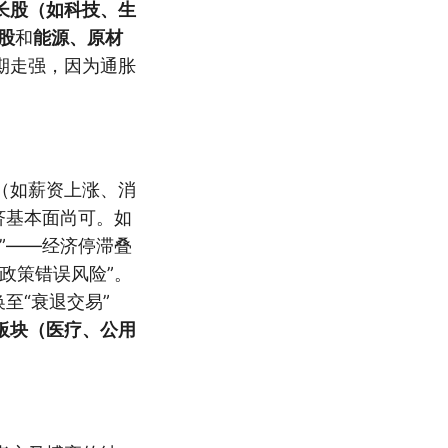
长股（如科技、生
股
和
能源、原材
期走强，因为通胀
（如薪资上涨、消
济基本面尚可。如
”——经济停滞叠
政策错误风险”。
至“衰退交易”
板块（医疗、公用