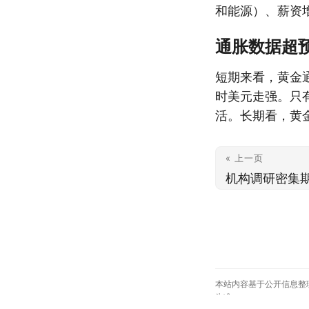
和能源）、薪资
通胀数据超
短期来看，黄金
时美元走强。只
活。长期看，黄
« 上一页
机构调研密集
本站内容基于公开信息整
为准。