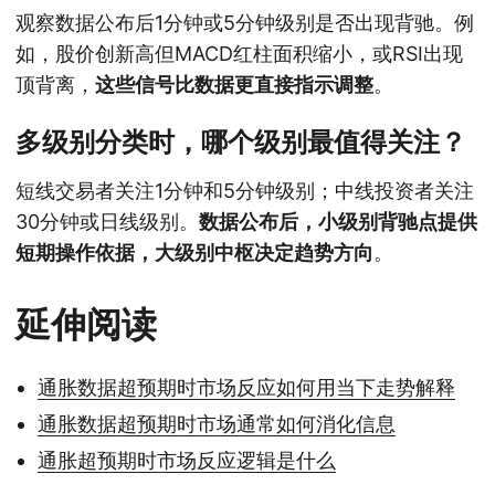
观察数据公布后1分钟或5分钟级别是否出现背驰。例
如，股价创新高但MACD红柱面积缩小，或RSI出现
顶背离，
这些信号比数据更直接指示调整
。
多级别分类时，哪个级别最值得关注？
短线交易者关注1分钟和5分钟级别；中线投资者关注
30分钟或日线级别。
数据公布后，小级别背驰点提供
短期操作依据，大级别中枢决定趋势方向
。
延伸阅读
通胀数据超预期时市场反应如何用当下走势解释
通胀数据超预期时市场通常如何消化信息
通胀超预期时市场反应逻辑是什么