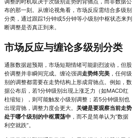
调整的时机取决于次级别走势的背驰点，而非数据公
布的那一刻。从缠论视角看，市场反应需结合多级别
分类，通过跟踪1分钟或5分钟等小级别中枢状态来判
断调整是否真正到来。
市场反应与缠论多级别分类
通胀数据超预期，市场短期情绪可能剧烈波动，但股
价调整并非瞬间完成。缠论强调
走势终完美
，任何级
别的调整都需要在走势结构上形成背驰点。例如，数
据公布后，若1分钟级别出现上涨乏力（如MACD红
柱缩短），则可能触发小级别调整；若5分钟级别也
出现背驰，调整力度会更大。
关键是要观察当前走势
处于哪个级别的中枢震荡中
，而不是简单认为“数据
利空就跌”。