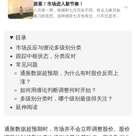
跟紧！市场进入新节奏！
→
八月第一周，体感和七月完全不同。有点儿换月如
换刀的意思。这种感觉七月也有过，只不过是市场
开始往下走。当时最难受的是什么？很多前期最强
的科技方向连续杀估值、杀情绪，跌幅放在整个A股
历史都排得上号。很多同学人被折磨到根本没有打
目录
开账户的勇气。8月伊始，在这立秋的节气反倒让大
家感受到了春天般的暖风。指数涨了百点，交易额
市场反应与缠论多级别分类
回暖到2
跟踪中枢状态，分类应对
常见问题
通胀数据超预期，为什么有时股价反而上
涨？
如何用缠论判断调整何时开始？
多级别分类时，哪个级别最值得关注？
延伸阅读
通胀数据超预期时，市场并不会立即调整股价。股价