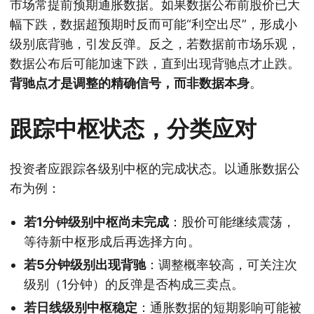
市场常提前预期通胀数据。如果数据公布前股价已大
幅下跌，数据超预期时反而可能“利空出尽”，形成小
级别底背驰，引发反弹。反之，若数据前市场乐观，
数据公布后可能加速下跌，直到出现背驰点才止跌。
背驰点才是调整的精确信号，而非数据本身
。
跟踪中枢状态，分类应对
投资者应跟踪各级别中枢的完成状态。以通胀数据公
布为例：
若1分钟级别中枢尚未完成
：股价可能继续震荡，
等待新中枢形成后再选择方向。
若5分钟级别出现背驰
：调整概率较高，可关注次
级别（1分钟）的反弹是否构成三卖点。
若日线级别中枢稳定
：通胀数据的短期影响可能被