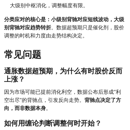
大级别中枢消化，调整幅度有限。
分类应对的核心是：小级别背驰对应短线波动，大级
别背驰对应趋势转折
。数据超预期只是催化剂，股价
调整的时机和力度由走势结构决定。
常见问题
通胀数据超预期，为什么有时股价反而
上涨？
因为市场可能已提前消化利空，数据公布后形成“利
空出尽”的背驰点，引发反向走势。
背驰点决定了方
向，而非数据本身
。
如何用缠论判断调整何时开始？