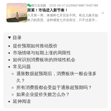
格兰后花园
2026-08-07
2590
486
542
89
跟紧！市场进入新节奏！
→
八月第一周，体感和七月完全不同。有点儿换月如
换刀的意思。这种感觉七月也有过，只不过是市场
开始往下走。当时最难受的是什么？很多前期最强
的科技方向连续杀估值、杀情绪，跌幅放在整个A股
历史都排得上号。很多同学人被折磨到根本没有打
目录
开账户的勇气。8月伊始，在这立秋的节气反倒让大
家感受到了春天般的暖风。指数涨了百点，交易额
提价预期如何推动股价
回暖到2
市场情绪与短期上涨的局限性
如何识别消费板块的持续性机会
常见问题
通胀数据超预期后，消费板块一般会涨多
久？
所有消费股都会受益于通胀超预期吗？
如果企业提价失败怎么办？
延伸阅读