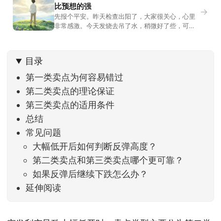
比预想的强
→
先报个平安。昨天检查出阳了，大家很关心，心里
非常感激。今天发烧去吊了水，稍微好了些，可没
什么胃口，吃不下东西。估计下次直播脸上又要少
几两肉，上镜看上去会再瘦一些。不过今天市场倒
是蛮照顾我的，没太让人操心。成交额稳稳踩在2.5
目录
万亿以上，涨跌比虽然只有2789比2590，乍看上
去相差不大，但细看下来，跌幅超过3%的只有不到
第一类卖点为何容易错过
第二类卖点的理论保证
第三类卖点的适用条件
总结
常见问题
大幅低开后如何判断反弹高度？
第二类卖点和第三类卖点哪个更可靠？
如果反弹后继续下跌怎么办？
延伸阅读