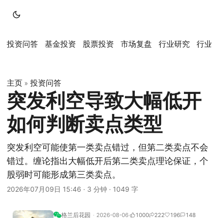
投资问答
基金投资
股票投资
市场复盘
行业研究
行业
主页
投资问答
»
突发利空导致大幅低开
如何判断卖点类型
突发利空可能使第一类卖点错过，但第二类卖点不会
错过。缠论指出大幅低开后第二类卖点理论保证，个
股弱时可能形成第三类卖点。
2026年07月09日 15:46
·
3 分钟
·
1049 字
格兰后花园
2026-08-06
1000
222
196
148