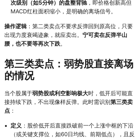
次级别（如5分钟）的盘整背驰
，即价格创新高但
MACD红柱面积缩小，是明确的离场信号。
操作逻辑
：第二类卖点不要求反弹回到原高位，只要
出现力度衰竭迹象，就应卖出。
宁可卖在反弹半山
腰，也不要等再次下跌
。
第三类卖点：弱势股直接离场
的情况
当个股属于
弱势股或利空影响极大
时，低开后可能直
接持续下跌，不出现像样反弹。此时需识别
第三类卖
点
：
定义
：股价低开后直接跌破前一个上涨中枢的下沿
（或关键支撑位，如60日均线、前期低点），且反