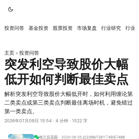
投资问答
基金投资
股票投资
市场复盘
行业研究
行业
主页
投资问答
»
突发利空导致股价大幅
低开如何判断最佳卖点
解析突发利空导致股价大幅低开时，如何利用缠论第
二类卖点或第三类卖点判断最佳离场时机，避免错过
第一类卖点。
2026年07月09日 15:54
·
4 分钟
·
1522 字
格兰后花园
2026-08-05
2396
261
493
488