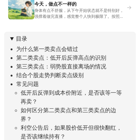
今天，做点不一样的
→
身体有点不舒服，从下午开始状态就不是特别好，
强撑着做完直播，感觉整个人快到极限了。按照平
时的习惯，今天还应该是回答直播过程中，大家留
言问的问题。不过我想换一种方法，按大家的需求
解答。留言区照常开放，有什么关于市场今的问
目录
题，可以直接留言。如果别人问的问题正好是你想
问的，可以给他点个赞。晚些时候，我会按点赞数
为什么第一类卖点会错过
量挑选5个比较
第二类卖点：低开后反弹高点的识别
第三类卖点：弱势股直接离场的情况
结合个股走势判断卖点级别
常见问题
低开后反弹到成本价附近，是否该等一等
再卖？
如何区分第二类卖点和第三类卖点的边
界？
利空公告后，如果股价低开但很快翻红，
是否该继续持有？