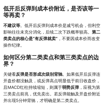
低开后反弹到成本价附近，是否该等一
等再卖？
不建议等
。低开后反弹到成本价是减亏机会，但利空
影响往往未充分消化，后续二次下跌概率较高。
第二
类卖点的核心是“有反弹就卖”
，不要因成本价而改变
操作纪律。
如何区分第二类卖点和第三类卖点的边
界？
关键看
反弹是否形成次级别背驰
。如果低开后反弹连
开盘价都没触及，或反弹高点明显低于前日收盘价，
且MACD红柱持续缩短，则属于
弱势反弹
，应视为第
三类卖点前兆，优先卖出。若反弹能触及开盘价附近
并出现5分钟背驰，才明确是第二类卖点。