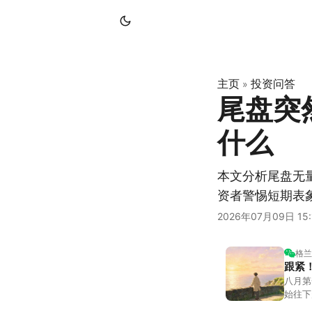
主页
投资问答
»
尾盘突
什么
本文分析尾盘无
资者警惕短期表
2026年07月09日 15:
格兰
跟紧
八月第
始往下
都排得