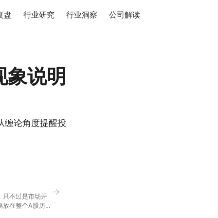
复盘
行业研究
行业洞察
公司解读
现象说明
从缠论角度提醒投
→
，只不过是市场开
幅放在整个A股历史
节气反倒让大家感受