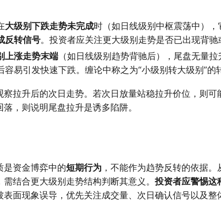
。
在
大级别下跌走势未完成
时（如日线级别中枢震荡中），
成反转信号
。投资者应关注更大级别走势是否已出现背驰
别上涨走势末端
（如日线级别趋势背驰后），尾盘无量拉
后容易引发快速下跌。缠论中称之为“小级别转大级别”的
观察拉升后的次日走势。若次日放量站稳拉升价位，则可
回落，则说明尾盘拉升是诱多陷阱。
质是资金博弈中的
短期行为
，不能作为趋势反转的依据。
，需结合更大级别走势结构判断其意义。
投资者应警惕这
被表面现象误导，优先关注成交量、次日确认信号以及整