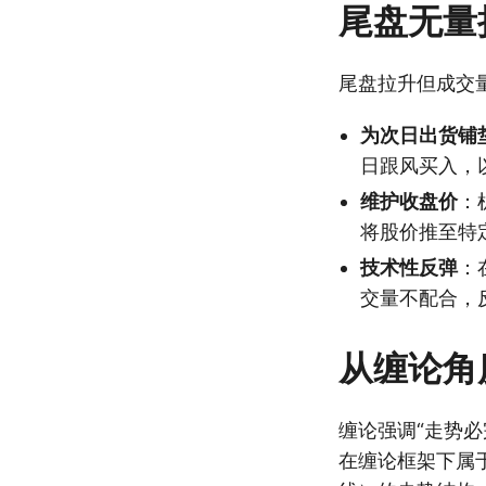
尾盘无量
尾盘拉升但成交
为次日出货铺
日跟风买入，
维护收盘价
：
将股价推至特
技术性反弹
：
交量不配合，
从缠论角
缠论强调“走势
在缠论框架下属