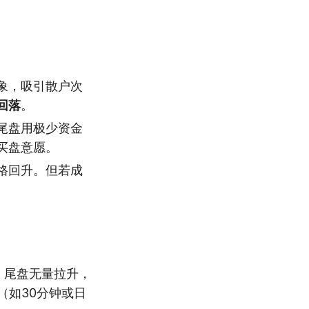
象，吸引散户次
回落
。
尾盘用极少资金
买盘意愿。
格回升。但若成
。尾盘无量拉升，
（如30分钟或日