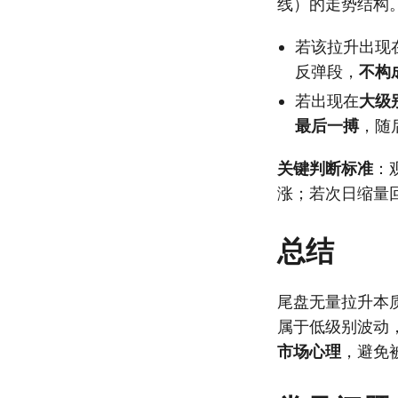
线）的走势结构
若该拉升出现
反弹段，
不构
若出现在
大级
最后一搏
，随
关键判断标准
：
涨；若次日缩量
总结
尾盘无量拉升本
属于低级别波动
市场心理
，避免