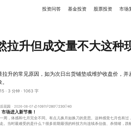
投资问答
基金投资
股票投资
市场
然拉升但成交量不大这种
量拉升的常见原因，如为次日出货铺垫或维护收盘价，并
象。
15
·
3 分钟
·
1063 字
后花园
2026-08-07
1097
280
230
40
！市场进入新节奏！
一周，体感和七月完全不同。有点儿换月如换刀的意思。这种感觉七月也有过
走。当时最难受的是什么？很多前期最强的科技方向连续杀估值、杀情绪，跌
上号。很多同学人被折磨到根本没有打开账户的勇气。8月伊始，在这立秋的