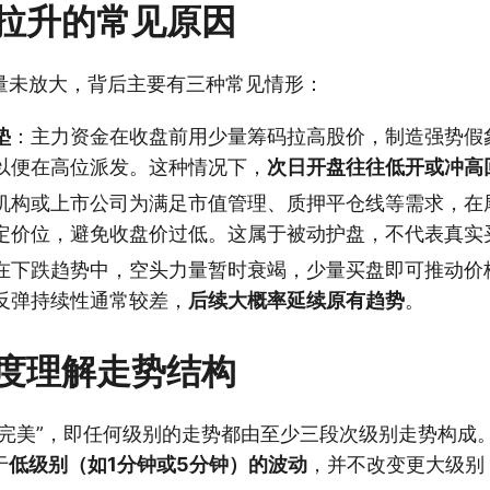
拉升的常见原因
量未放大，背后主要有三种常见情形：
垫
：主力资金在收盘前用少量筹码拉高股价，制造强势假
以便在高位派发。这种情况下，
次日开盘往往低开或冲高
机构或上市公司为满足市值管理、质押平仓线等需求，在
定价位，避免收盘价过低。这属于被动护盘，不代表真实
在下跌趋势中，空头力量暂时衰竭，少量买盘即可推动价
反弹持续性通常较差，
后续大概率延续原有趋势
。
度理解走势结构
必完美”，即任何级别的走势都由至少三段次级别走势构成
于
低级别（如1分钟或5分钟）的波动
，并不改变更大级别