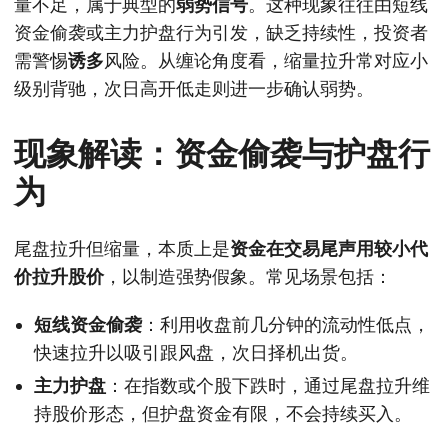
量不足，属于典型的
弱势信号
。这种现象往往由短线
资金偷袭或主力护盘行为引发，缺乏持续性，投资者
需警惕
诱多
风险。从缠论角度看，缩量拉升常对应小
级别背驰，次日高开低走则进一步确认弱势。
现象解读：资金偷袭与护盘行
为
尾盘拉升但缩量，本质上是
资金在交易尾声用较小代
价拉升股价
，以制造强势假象。常见场景包括：
短线资金偷袭
：利用收盘前几分钟的流动性低点，
快速拉升以吸引跟风盘，次日择机出货。
主力护盘
：在指数或个股下跌时，通过尾盘拉升维
持股价形态，但护盘资金有限，不会持续买入。