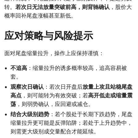
转。
若次日无法放量突破前高，则背驰确认
，股价大
概率回补尾盘涨幅甚至新低。
应对策略与风险提示
面对尾盘缩量拉升，操作上应保持谨慎：
不追高
：缩量拉升的诱多概率较高，追高容易被
套。
观察次日确认
：若次日开盘后
放量上攻且站稳尾盘
高点
，则可能转为有效突破；若
高开低走或缩量震
荡
，则弱势确认，应回避或减仓。
结合大级别趋势
：若个股处于长期下跌趋势，尾盘
缩量拉升更可能是反弹陷阱；若处于上升趋势中，
则需更大级别成交量配合才能延续。