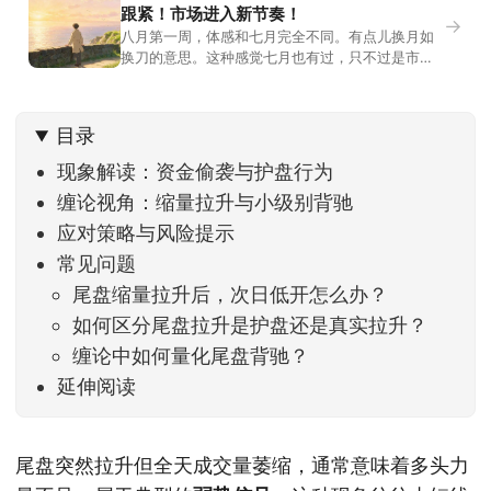
跟紧！市场进入新节奏！
→
八月第一周，体感和七月完全不同。有点儿换月如
换刀的意思。这种感觉七月也有过，只不过是市场
开始往下走。当时最难受的是什么？很多前期最强
的科技方向连续杀估值、杀情绪，跌幅放在整个A股
历史都排得上号。很多同学人被折磨到根本没有打
目录
开账户的勇气。8月伊始，在这立秋的节气反倒让大
家感受到了春天般的暖风。指数涨了百点，交易额
现象解读：资金偷袭与护盘行为
回暖到2
缠论视角：缩量拉升与小级别背驰
应对策略与风险提示
常见问题
尾盘缩量拉升后，次日低开怎么办？
如何区分尾盘拉升是护盘还是真实拉升？
缠论中如何量化尾盘背驰？
延伸阅读
尾盘突然拉升但全天成交量萎缩，通常意味着多头力