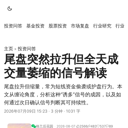
投资问答
基金投资
股票投资
市场复盘
行业研究
行业
主页
投资问答
»
尾盘突然拉升但全天成
交量萎缩的信号解读
尾盘拉升但缩量，常为短线资金偷袭或护盘行为。本
文从缠论角度，分析这种“诱多”信号的成因，以及如
何通过次日确认信号判断其可持续性。
2026年07月09日 15:23
·
3 分钟
·
1031 字
格兰后花园
2026-08-07
2566
483
537
89