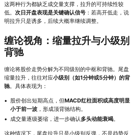
这两种行为都缺乏成交量支撑，拉升的可持续性较
低。
次日开盘表现是关键确认信号
：若高开低走，说
明拉升只是诱多，后续大概率继续调整。
缠论视角：缩量拉升与小级别
背驰
缠论将股价走势分解为不同级别的中枢和背驰。尾盘
缩量拉升，往往对应
小级别（如1分钟或5分钟）的背
驰
。具体表现为：
股价创出短期高点，但
MACD红柱面积或高度明显
小于前一波
，形成顶背驰结构。
成交量逐级萎缩，进一步确认
多头动能衰竭
。
这种情况下，尾盘拉升只是小级别反弹，不是趋势反