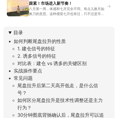
跟紧！市场进入新节奏！
→
八月第一周，体感和七月完全不同。有点儿换月如
换刀的意思。这种感觉七月也有过，只不过是市场
开始往下走。当时最难受的是什么？很多前期最强
的科技方向连续杀估值、杀情绪，跌幅放在整个A股
历史都排得上号。很多同学人被折磨到根本没有打
目录
开账户的勇气。8月伊始，在这立秋的节气反倒让大
家感受到了春天般的暖风。指数涨了百点，交易额
如何判断尾盘拉升的性质
回暖到2
1. 建仓信号的特征
2. 诱多信号的特征
对比表：建仓 vs 诱多的关键区别
实战操作要点
常见问题
尾盘拉升后第二天高开低走，是什么信
号？
如何区分尾盘拉升是技术性调整还是主力
行为？
30分钟图底背驰确认后，尾盘拉升可以追