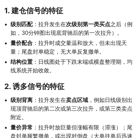
1. 建仓信号的特征
级别匹配
：拉升发生在
次级别第一类买点
之后（例
如，30分钟图出现底背驰后的第一次拉升）。
量价配合
：拉升时成交量温和放大，但未出现天
量；尾盘封单稳定，无大单反复撤单。
结构位置
：日线图处于下跌末端或横盘整理期，均
线系统开始收敛。
2. 诱多信号的特征
级别背离
：拉升发生在
卖点区域
，例如日线级别出
现顶背驰后的第二次或第三次拉升，或第三类卖点
附近。
量价异常
：拉升时放巨量但涨幅有限（滞涨）；尾
盘封单频繁撤单，或出现对倒盘（大单挂单后迅速