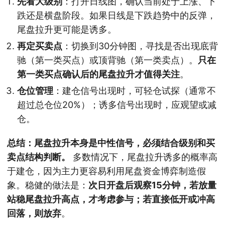
先看大级别
：打开日线图，确认当前处于上涨、下
跌还是横盘阶段。如果日线是下跌趋势中的反弹，
尾盘拉升更可能是诱多。
再定买卖点
：切换到30分钟图，寻找是否出现底背
驰（第一类买点）或顶背驰（第一类卖点）。
只在
第一类买点确认后的尾盘拉升才值得关注
。
仓位管理
：建仓信号出现时，可轻仓试探（通常不
超过总仓位20%）；诱多信号出现时，应观望或减
仓。
总结：尾盘拉升本身是中性信号，必须结合级别和买
卖点结构判断。
多数情况下，尾盘拉升诱多的概率高
于建仓，因为主力更容易利用尾盘资金博弈制造假
象。稳健的做法是：
次日开盘后观察15分钟，若放量
站稳尾盘拉升高点，才考虑参与；若直接低开或冲高
回落，则放弃
。