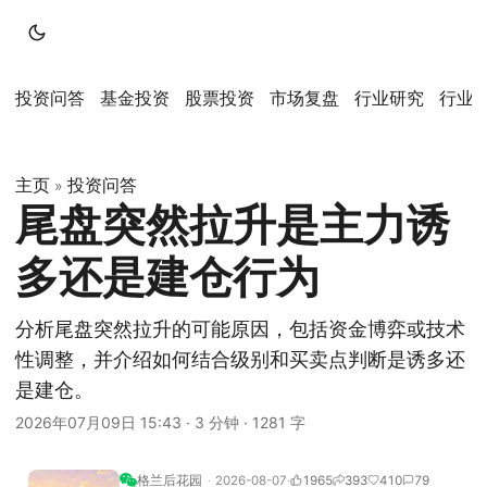
投资问答
基金投资
股票投资
市场复盘
行业研究
行业
主页
投资问答
»
尾盘突然拉升是主力诱
多还是建仓行为
分析尾盘突然拉升的可能原因，包括资金博弈或技术
性调整，并介绍如何结合级别和买卖点判断是诱多还
是建仓。
2026年07月09日 15:43
·
3 分钟
·
1281 字
格兰后花园
2026-08-07
1965
393
410
79