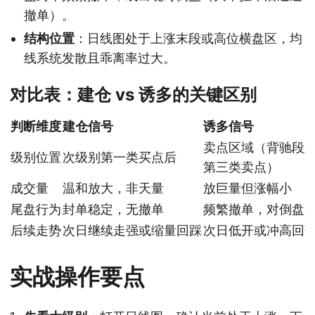
撤单）。
结构位置
：日线图处于上涨末段或高位横盘区，均
线系统发散且乖离率过大。
对比表：建仓 vs 诱多的关键区别
判断维度
建仓信号
诱多信号
卖点区域（背驰段/
级别位置
次级别第一类买点后
第三类卖点）
成交量
温和放大，非天量
放巨量但涨幅小
尾盘行为
封单稳定，无撤单
频繁撤单，对倒盘
后续走势
次日继续走强或缩量回踩
次日低开或冲高回
实战操作要点