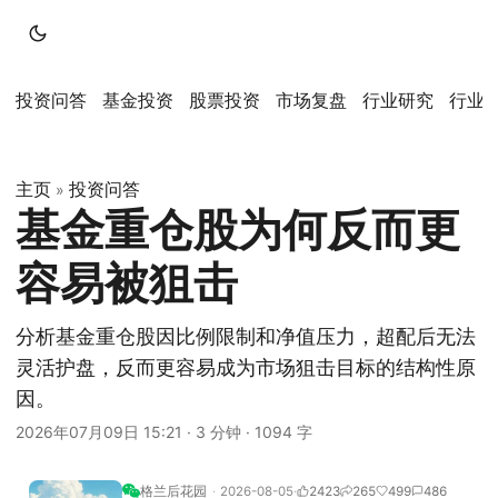
投资问答
基金投资
股票投资
市场复盘
行业研究
行业
主页
投资问答
»
基金重仓股为何反而更
容易被狙击
分析基金重仓股因比例限制和净值压力，超配后无法
灵活护盘，反而更容易成为市场狙击目标的结构性原
因。
2026年07月09日 15:21
·
3 分钟
·
1094 字
格兰后花园
2026-08-05
2423
265
499
486