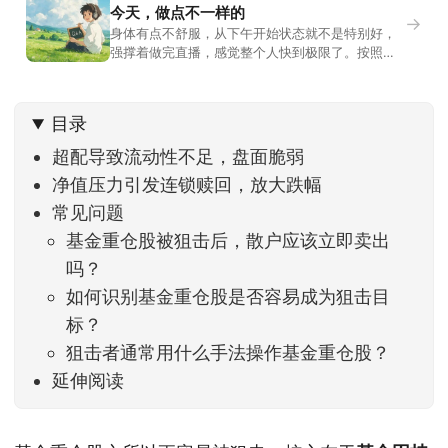
今天，做点不一样的
→
身体有点不舒服，从下午开始状态就不是特别好，
强撑着做完直播，感觉整个人快到极限了。按照平
时的习惯，今天还应该是回答直播过程中，大家留
言问的问题。不过我想换一种方法，按大家的需求
解答。留言区照常开放，有什么关于市场今的问
目录
题，可以直接留言。如果别人问的问题正好是你想
问的，可以给他点个赞。晚些时候，我会按点赞数
超配导致流动性不足，盘面脆弱
量挑选5个比较
净值压力引发连锁赎回，放大跌幅
常见问题
基金重仓股被狙击后，散户应该立即卖出
吗？
如何识别基金重仓股是否容易成为狙击目
标？
狙击者通常用什么手法操作基金重仓股？
延伸阅读