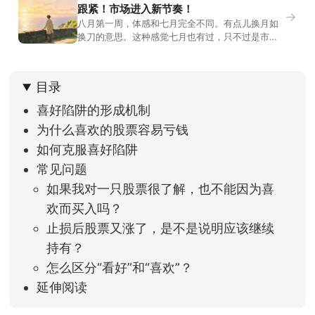
跟紧！市场进入新节奏！
→
八月第一周，体感和七月完全不同。有点儿换月如
换刀的意思。这种感觉七月也有过，只不过是市场
开始往下走。当时最难受的是什么？很多前期最强
的科技方向连续杀估值、杀情绪，跌幅放在整个A股
历史都排得上号。很多同学人被折磨到根本没有打
目录
开账户的勇气。8月伊始，在这立秋的节气反倒让大
家感受到了春天般的暖风。指数涨了百点，交易额
喜好陷阱的形成机制
回暖到2
为什么喜欢的股票容易亏钱
如何克服喜好陷阱
常见问题
如果我对一只股票很了解，也不能因为喜
欢而买入吗？
止损后股票又涨了，是不是说明应该继续
持有？
怎么区分“看好”和“喜欢”？
延伸阅读