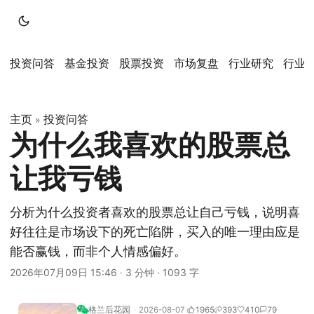
投资问答
基金投资
股票投资
市场复盘
行业研究
行业
主页
投资问答
»
为什么我喜欢的股票总
让我亏钱
分析为什么投资者喜欢的股票总让自己亏钱，说明喜
好往往是市场设下的死亡陷阱，买入的唯一理由应是
能否赢钱，而非个人情感偏好。
2026年07月09日 15:46
·
3 分钟
·
1093 字
格兰后花园
2026-08-07
1965
393
410
79