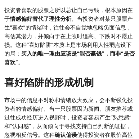
投资者喜欢的股票之所以总让自己亏钱，根本原因在
于
情感偏好替代了理性分析
。当投资者对某只股票产
生“喜欢”的情绪时，往往会不自觉地忽略负面信息，
高估其潜力，并倾向于在上涨时追高、下跌时不愿止
损。这种“喜好陷阱”本质上是市场利用人性弱点设下
的局：
买入的唯一理由应该是“能否赢钱”，而非“是否
喜欢”
。
喜好陷阱的形成机制
市场中的信息不对称和情绪放大效应，会不断强化投
资者的情感偏好。当一只股票因为新闻、朋友推荐或
过往成功经历进入视野时，投资者容易产生“熟悉感”
和“认同感”，从而倾向于寻找支持自己判断的证据，
忽视相反信号。这种
确认偏误
使得投资者在股价高位