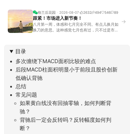
格兰后花园
2026-08-07
2632
494
546
89
跟紧！市场进入新节奏！
→
八月第一周，体感和七月完全不同。有点儿换月如
换刀的意思。这种感觉七月也有过，只不过是市场
开始往下走。当时最难受的是什么？很多前期最强
的科技方向连续杀估值、杀情绪，跌幅放在整个A股
历史都排得上号。很多同学人被折磨到根本没有打
目录
开账户的勇气。8月伊始，在这立秋的节气反倒让大
家感受到了春天般的暖风。指数涨了百点，交易额
多次缠绕下MACD面积比较的难点
回暖到2
后段MACD柱面积明显小于前段且股价创新
低确认背驰
总结
常见问题
如果黄白线没有回抽零轴，如何判断背
驰？
背驰后一定会反转吗？反转幅度如何判
断？