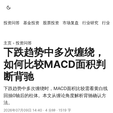
投资问答
基金投资
股票投资
市场复盘
行业研究
行业
主页
投资问答
»
下跌趋势中多次缠绕，
如何比较MACD面积判
断背驰
下跌趋势中多次缠绕时，MACD面积比较需看黄白线
回抽0轴后的柱体。本文从缠论角度解析背驰确认方
法。
2026年07月09日 14:40
·
4 分钟
·
1519 字