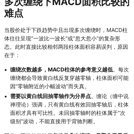
多次缠绕下MACD面积比较的
难点
当股价处于下跌趋势中且出现多次缠绕时，MACD柱
体往往呈现“一波比一波长”或“忽大忽小”的复杂形
态。此时直接比较相邻两段柱体面积容易误判，原因
在于：
缠绕次数越多，MACD柱体的参考意义越低
。每次
缠绕都会导致黄白线反复穿越零轴，柱体面积可能
因“零轴附近的小幅波动”而失真。
需要以黄白线回抽零轴作为分界点
。缠论（缠中说
禅理论）强调，只有黄白线有效回抽零轴后，柱体
面积才具有可比性。未回抽零轴时的柱体属于“次
级别”波动，不能直接用于背驰判断。