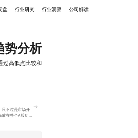
复盘
行业研究
行业洞察
公司解读
趋势分析
通过高低点比较和
→
，只不过是市场开
幅放在整个A股历史
节气反倒让大家感受