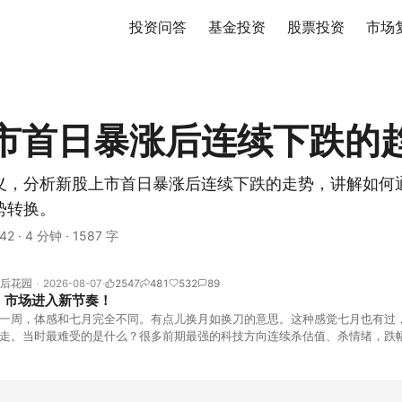
投资问答
基金投资
股票投资
市场
市首日暴涨后连续下跌的
义，分析新股上市首日暴涨后连续下跌的走势，讲解如何
势转换。
42
·
4 分钟
·
1587 字
后花园
2026-08-07
2547
481
532
89
！市场进入新节奏！
一周，体感和七月完全不同。有点儿换月如换刀的意思。这种感觉七月也有过
走。当时最难受的是什么？很多前期最强的科技方向连续杀估值、杀情绪，跌
上号。很多同学人被折磨到根本没有打开账户的勇气。8月伊始，在这立秋的
天般的暖风。指数涨了百点，交易额回暖到2