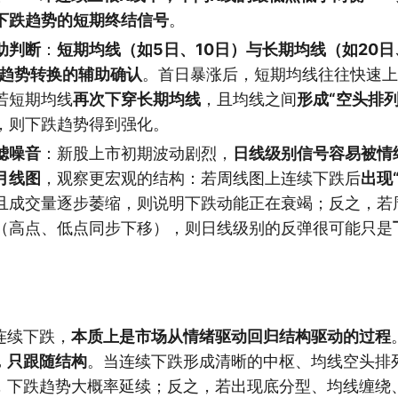
下跌趋势的短期终结信号
。
助判断
：
短期均线（如5日、10日）与长期均线（如20日
是趋势转换的辅助确认
。首日暴涨后，短期均线往往快速上
若短期均线
再次下穿长期均线
，且均线之间
形成“空头排
，则下跌趋势得到强化。
滤噪音
：新股上市初期波动剧烈，
日线级别信号容易被情
月线图
，观察更宏观的结构：若周线图上连续下跌后
出现
且成交量逐步萎缩，则说明下跌动能正在衰竭；反之，若
（高点、低点同步下移），则日线级别的反弹很可能只是
连续下跌，
本质上是市场从情绪驱动回归结构驱动的过程
，只跟随结构
。当连续下跌形成清晰的中枢、均线空头排
，下跌趋势大概率延续；反之，若出现底分型、均线缠绕