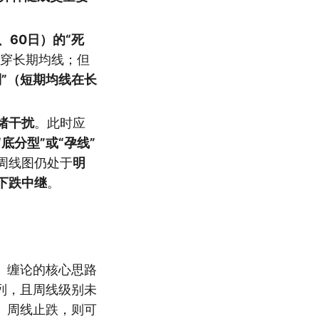
、60日）的“死
穿长期均线；但
列”（短期均线在长
绪干扰
。此时应
“底分型”或“孕线”
周线图仍处于
明
下跌中继
。
。缠论的核心思路
列，且周线级别未
、周线止跌，则可