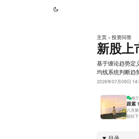
主页
投资问答
»
新股上
基于缠论趋势定
均线系统判断趋
2026年07月09日 14:
格兰
跟紧
八月第
始往下
都排得
到了春
目录