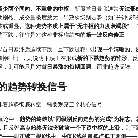
至少两个同向、不重叠的中枢
。新股首日暴涨通常
无法形
动剧烈、成交量极度放大，导致次级别走势（如1分钟或5
破或重叠。
这种走势本质上属于“无中枢的力度衰竭段”
，
的下跌，往往是对这种非标准结构的
第一波反向修正
。
果首日暴涨后连续下跌，且下跌过程中
出现一个清晰的、
分钟图上），则说明下跌正在形成
新的下跌趋势的雏形
。反
枢，则可能只是
对首日暴涨的短期回调
，而非趋势反转。
的趋势转换信号
味着趋势彻底转空，需要观察三个核心信号：
缠论中，
趋势的终结以“同级别反向走势的完成”为标志
。
，且反弹高点
始终无法突破前一个下跌中枢的上沿
，则下
型”——即连续三根K线中，中间K线的最低点低于两侧—