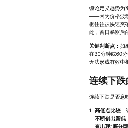
缠论定义趋势为
——因为价格波
枢往往被快速突
此，首日暴涨后
关键判断点
：如
在30分钟或60
无法形成有效中
连续下跌
连续下跌是否意
高低点比较
：
不断创出新低
有出现“底分