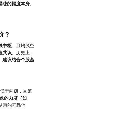
暴涨的幅度本身
。
价？
跌中枢
，且均线空
值共识
。历史上，
。
建议结合个股基
点低于两侧，且第
跌的力度（如
结束的可靠信