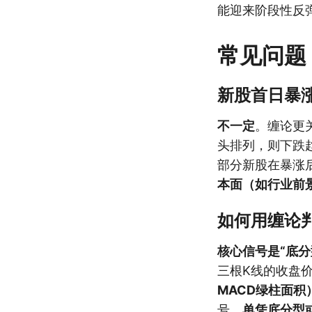
能迎来阶段性反
常见问题
新股首日暴
不一定
。缠论更
头排列，则下跌
部分新股在暴涨
本面（如行业前
如何用缠论
核心信号是“底分
三根K线的收盘
MACD绿柱面积
号。
单凭底分型